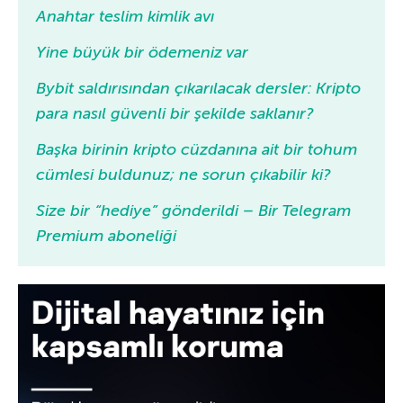
Anahtar teslim kimlik avı
Yine büyük bir ödemeniz var
Bybit saldırısından çıkarılacak dersler: Kripto
para nasıl güvenli bir şekilde saklanır?
Başka birinin kripto cüzdanına ait bir tohum
cümlesi buldunuz; ne sorun çıkabilir ki?
Size bir “hediye” gönderildi – Bir Telegram
Premium aboneliği