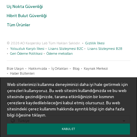
Uç Nokta Güvenliği
Hibrit Bulut Güvenliği
Tüm Ürünler
© 2026 AO Kaspersky Lab Tüm Hakları Saklıdır.
Gizlilik İlkesi
Yolsuzluk Karşıtı İlkesi
Lisans Sözleşmesi B2C
Lisans Sözleşmesi B2B
Geri Ödeme Politikasi
Ödeme metodları
Bize Ulaşın
Hakkımızda
İş Ortakları
Blog
Kaynak Merkezi
Haber Bültenleri
Web sitelerimizi kullanma deneyiminizi daha iyi hale getirmek için
Securelist
Eugene Personal Blog
çerezleri kullanıyoruz. Bu web sitesini kullandığınızda ve bu web
sitesinde gezindiğinizde, tarama etkinliğinizin bir kısmının
çerezlere kaydedilebileceğini kabul etmiş olursunuz. Bu web
sitesindeki çerez kullanımı hakkında ayrıntılı bilgi için
daha fazla
bilgi
öğesine tıklayın.
Türkiye
KABUL ET