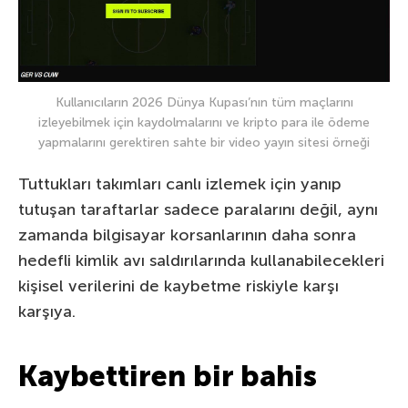
Kullanıcıların 2026 Dünya Kupası’nın tüm maçlarını
izleyebilmek için kaydolmalarını ve kripto para ile ödeme
yapmalarını gerektiren sahte bir video yayın sitesi örneği
Tuttukları takımları canlı izlemek için yanıp
tutuşan taraftarlar sadece paralarını değil, aynı
zamanda bilgisayar korsanlarının daha sonra
hedefli kimlik avı saldırılarında kullanabilecekleri
kişisel verilerini de kaybetme riskiyle karşı
karşıya.
Kaybettiren bir bahis