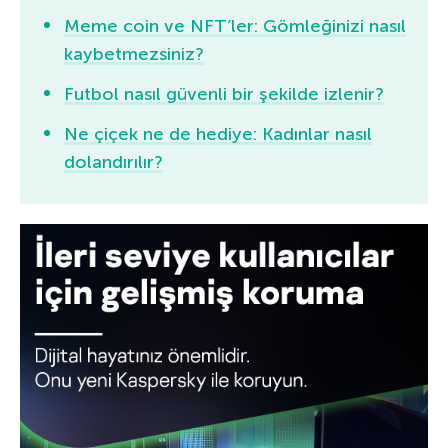
Meme coin ve NFT’ler: Gömleğinizi nasıl
kaybetmezsiniz?
Futbol nasıl güvenli bir şekilde izlenir?
Ne çiçek ne de hediye: Kadınlar nasıl
dolandırılır?