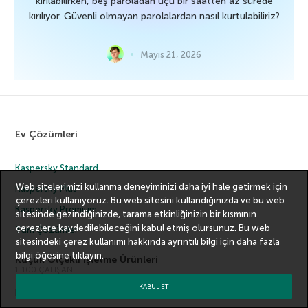
kırılabilirken, beş paroladan üçü bir saatten az sürede
kırılıyor. Güvenli olmayan parolalardan nasıl kurtulabiliriz?
Mayıs 21, 2026
Ev Çözümleri
Kaspersky Standard
Web sitelerimizi kullanma deneyiminizi daha iyi hale getirmek için
Kaspersky Plus
çerezleri kullanıyoruz. Bu web sitesini kullandığınızda ve bu web
Kaspersky Premium
sitesinde gezindiğinizde, tarama etkinliğinizin bir kısmının
çerezlere kaydedilebileceğini kabul etmiş olursunuz. Bu web
Tüm Çözümler
sitesindeki çerez kullanımı hakkında ayrıntılı bilgi için
daha fazla
bilgi
öğesine tıklayın.
Küçük Ölçekli İşletme Ürünleri
1-100 ÇALIŞAN
KABUL ET
Kaspersky Small Office Security