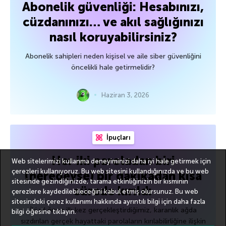
Abonelik güvenliği: Hesabınızı,
cüzdanınızı… ve akıl sağlığınızı
nasıl koruyabilirsiniz?
Abonelik sahipleri neden kişisel ve aile siber güvenliğini
öncelikli hale getirmelidir?
Haziran 3, 2026
İpuçları
Her iki paroladan biri
Web sitelerimizi kullanma deneyiminizi daha iyi hale getirmek için
çerezleri kullanıyoruz. Bu web sitesini kullandığınızda ve bu web
(neredeyse) bir dakikadan kısa
sitesinde gezindiğinizde, tarama etkinliğinizin bir kısmının
sürede kırıldı
çerezlere kaydedilebileceğini kabul etmiş olursunuz. Bu web
sitesindeki çerez kullanımı hakkında ayrıntılı bilgi için
daha fazla
İki yıl önce ilk kez gerçekleştirdiğimiz, karanlık ağda
bilgi
öğesine tıklayın.
sızdırılan gerçek hayattaki parolaların kırılabilirliğine ilişkin