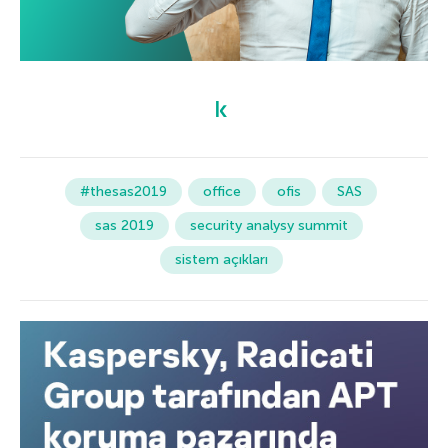
#thesas2019
office
ofis
SAS
sas 2019
security analysy summit
sistem açıkları