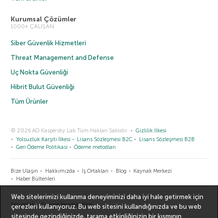
Kurumsal Çözümler
1000+ ÇALIŞAN
Siber Güvenlik Hizmetleri
Threat Management and Defense
Uç Nokta Güvenliği
Hibrit Bulut Güvenliği
Tüm Ürünler
© 2026 AO Kaspersky Lab Tüm Hakları Saklıdır.
Gizlilik İlkesi
Yolsuzluk Karşıtı İlkesi
Lisans Sözleşmesi B2C
Lisans Sözleşmesi B2B
Geri Ödeme Politikasi
Ödeme metodları
Bize Ulaşın
Hakkımızda
İş Ortakları
Blog
Kaynak Merkezi
Haber Bültenleri
Web sitelerimizi kullanma deneyiminizi daha iyi hale getirmek için
Securelist
Eugene Personal Blog
çerezleri kullanıyoruz. Bu web sitesini kullandığınızda ve bu web
sitesinde gezindiğinizde, tarama etkinliğinizin bir kısmının