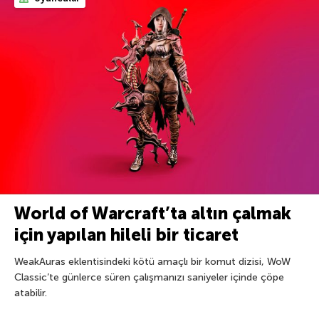
World of Warcraft’ta altın çalmak
için yapılan hileli bir ticaret
WeakAuras eklentisindeki kötü amaçlı bir komut dizisi, WoW
Classic’te günlerce süren çalışmanızı saniyeler içinde çöpe
atabilir.