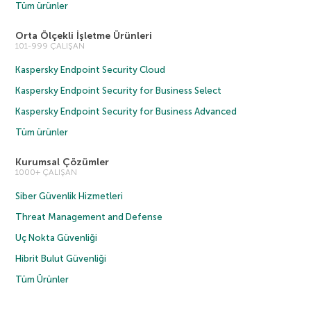
Tüm ürünler
Orta Ölçekli İşletme Ürünleri
101-999 ÇALIŞAN
Kaspersky Endpoint Security Cloud
Kaspersky Endpoint Security for Business Select
Kaspersky Endpoint Security for Business Advanced
Tüm ürünler
Kurumsal Çözümler
1000+ ÇALIŞAN
Siber Güvenlik Hizmetleri
Threat Management and Defense
Uç Nokta Güvenliği
Hibrit Bulut Güvenliği
Tüm Ürünler