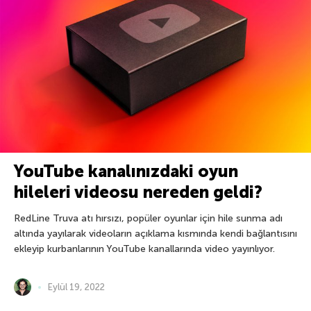
YouTube kanalınızdaki oyun
hileleri videosu nereden geldi?
RedLine Truva atı hırsızı, popüler oyunlar için hile sunma adı
altında yayılarak videoların açıklama kısmında kendi bağlantısını
ekleyip kurbanlarının YouTube kanallarında video yayınlıyor.
Eylül 19, 2022