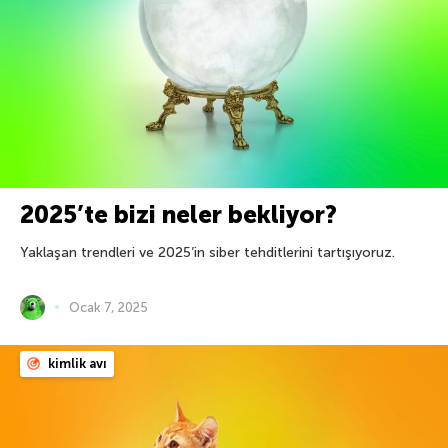
2025’te bizi neler bekliyor?
Yaklaşan trendleri ve 2025’in siber tehditlerini tartışıyoruz.
Ocak 7, 2025
kimlik avı