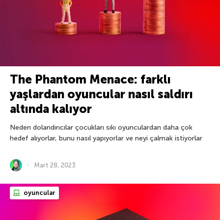
The Phantom Menace: farklı
yaşlardan oyuncular nasıl saldırı
altında kalıyor
Neden dolandırıcılar çocukları sıkı oyunculardan daha çok
hedef alıyorlar, bunu nasıl yapıyorlar ve neyi çalmak istiyorlar
Mart 28, 2023
oyuncular