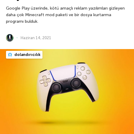
Google Play üzerinde, kötü amaçlı reklam yazılımları gizleyen
daha çok Minecraft mod paketi ve bir dosya kurtarma
programı bulduk.
Haziran 14, 2021
dolandırıcılık