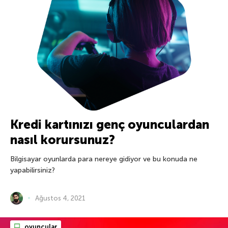
Kredi kartınızı genç oyunculardan
nasıl korursunuz?
Bilgisayar oyunlarda para nereye gidiyor ve bu konuda ne
yapabilirsiniz?
Ağustos 4, 2021
oyuncular