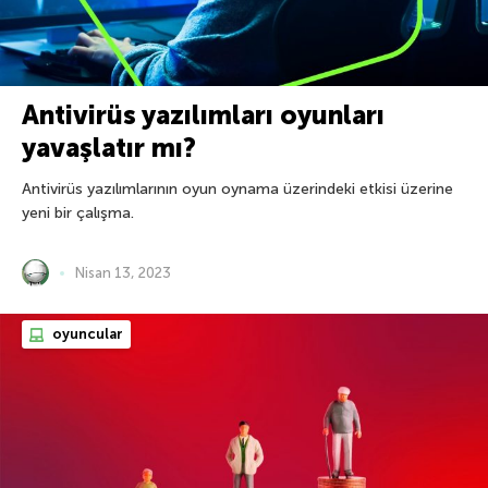
Antivirüs yazılımları oyunları
yavaşlatır mı?
Antivirüs yazılımlarının oyun oynama üzerindeki etkisi üzerine
yeni bir çalışma.
Nisan 13, 2023
oyuncular