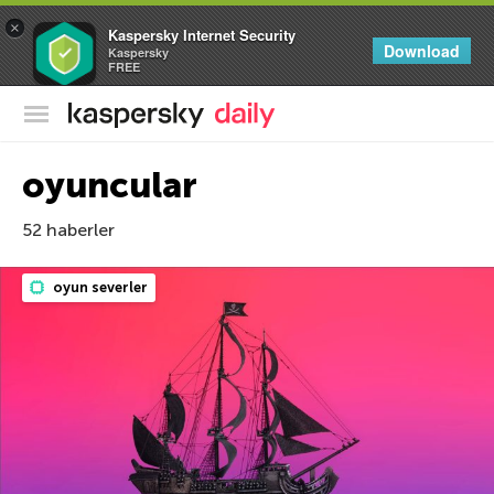
×
Kaspersky Internet Security
Download
Kaspersky
FREE
Kaspersky Resmi Blogu
oyuncular
52 haberler
oyun severler