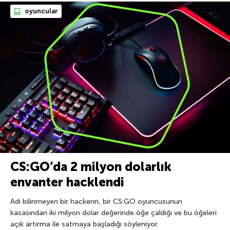
oyuncular
CS:GO’da 2 milyon dolarlık
envanter hacklendi
Adı bilinmeyen bir hackerın, bir CS:GO oyuncusunun
kasasından iki milyon dolar değerinde öğe çaldığı ve bu öğeleri
açık artırma ile satmaya başladığı söyleniyor.