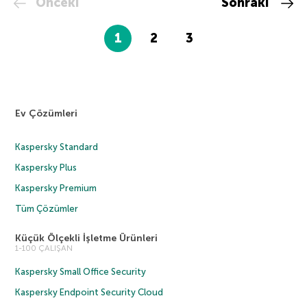
Önceki
Sonraki
1
2
3
Ev Çözümleri
Kaspersky Standard
Kaspersky Plus
Kaspersky Premium
Tüm Çözümler
Küçük Ölçekli İşletme Ürünleri
1-100 ÇALIŞAN
Kaspersky Small Office Security
Kaspersky Endpoint Security Cloud