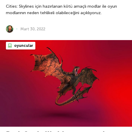
Cities: Skylines için hazırlanan kötü amaçlı modlar ile oyun
modlarının neden tehlikeli olabileceğini açıklıyoruz.
Mart 30, 2022
oyuncular