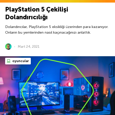
PlayStation 5 Çekilişi
Dolandırıcılığı
Dolandırıcılar, PlayStation 5 eksikliği üzerinden para kazanıyor.
Onların bu yemlerinden nasıl kaçınacağınızı anlattık.
Mart 24, 2021
oyuncular