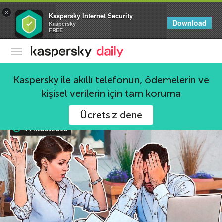
×
Kaspersky Internet Security
Download
Kaspersky
FREE
Kaspersky Resmi Blogu
SAS
Kaspersky ile akıllı telefonun, ödemelerin ve
kişisel verilerin için tam koruma
32 haberler
Ücretsiz dene
#TheSas2018