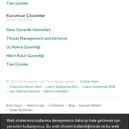
Tüm ürünler
Kurumsal Çözümler
1000+ ÇALIŞAN
Siber Güvenlik Hizmetleri
Threat Management and Defense
Uç Nokta Güvenliği
Hibrit Bulut Güvenliği
Tüm Ürünler
© 2026 AO Kaspersky Lab Tüm Hakları Saklıdır.
Gizlilik İlkesi
Yolsuzluk Karşıtı İlkesi
Lisans Sözleşmesi B2C
Lisans Sözleşmesi B2B
Geri Ödeme Politikasi
Ödeme metodları
Bize Ulaşın
Hakkımızda
İş Ortakları
Blog
Kaynak Merkezi
Haber Bültenleri
Web sitelerimizi kullanma deneyiminizi daha iyi hale getirmek için
Securelist
Eugene Personal Blog
çerezleri kullanıyoruz. Bu web sitesini kullandığınızda ve bu web