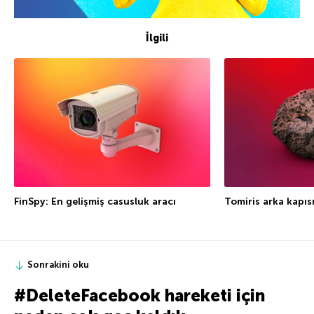
İlgili
FinSpy: En gelişmiş casusluk aracı
Tomiris arka kapıs
Sonrakini oku
#DeleteFacebook hareketi için