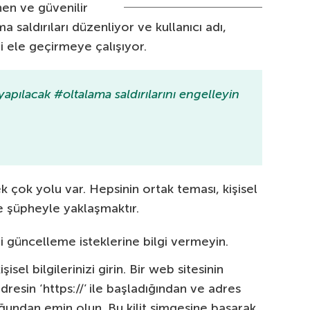
nen ve güvenilir
a saldırıları düzenliyor ve kullanıcı adı,
ri ele geçirmeye çalışıyor.
pılacak #oltalama saldırılarını engelleyin
 çok yolu var. Hepsinin ortak teması, kişisel
re şüpheyle yaklaşmaktır.
gi güncelleme isteklerine bilgi vermeyin.
sel bilgilerinizi girin. Bir web sitesinin
resin ‘https://’ ile başladığından ve adres
uğundan emin olun. Bu kilit simgesine basarak