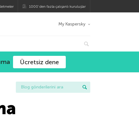
şletmeler
1000’den fazla çalışanlı kuruluşlar
My Kaspersky
ruma
Ücretsiz dene
ma