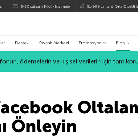
eri
5-50 çalışanlı Küçük İşletmeler
51-999 çalışanlı Orta Ölçekli İ
ogu
ler
Destek
Kaynak Merkezi
Promosyonlar
Blog
lefonun, ödemelerin ve kişisel verilerin için tam ko
Facebook Oltala
nı Önleyin