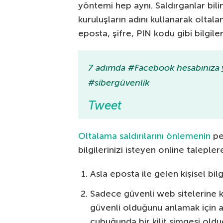
yöntemi hep aynı. Saldırganlar bili
kuruluşların adını kullanarak oltalam
eposta, şifre, PIN kodu gibi bilgile
7 adımda #Facebook hesabınıza ya
#sibergüvenlik
Tweet
Oltalama saldırılarını önlemenin
pek
bilgilerinizi isteyen online taleple
Asla eposta ile gelen kişisel bil
Sadece güvenli web sitelerine kişi
güvenli olduğunu anlamak için ad
çubuğunda bir kilit simgesi old