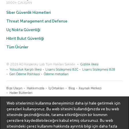
1000+ ÇALIŞAN
Siber Güvenlik Hizmetleri
Threat Management and Defense
Uç Nokta Güvenliği
Hibrit Bulut Güvenliği
Tüm Ürünler
© 2026 AO Kaspersky Lab Tüm Hakları Saklıdır.
Gizlilik İlkesi
Yolsuzluk Karşıtı İlkesi
Lisans Sözleşmesi B2C
Lisans Sözleşmesi B2B
Geri Ödeme Politikasi
Ödeme metodları
Bize Ulaşın
Hakkımızda
İş Ortakları
Blog
Kaynak Merkezi
Haber Bültenleri
Web sitelerimizi kullanma deneyiminizi daha iyi hale getirmek için
Securelist
Eugene Personal Blog
çerezleri kullanıyoruz. Bu web sitesini kullandığınızda ve bu web
sitesinde gezindiğinizde, tarama etkinliğinizin bir kısmının
çerezlere kaydedilebileceğini kabul etmiş olursunuz. Bu web
sitesindeki çerez kullanımı hakkında ayrıntılı bilgi için
daha fazla