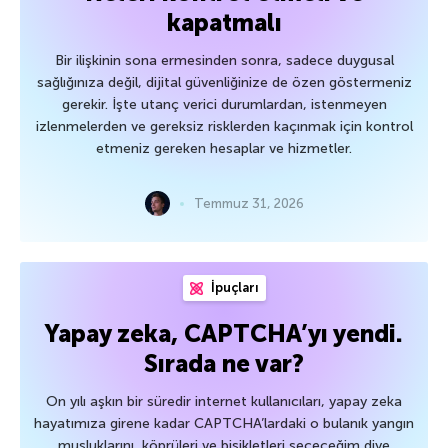
kapatmalı
Bir ilişkinin sona ermesinden sonra, sadece duygusal
sağlığınıza değil, dijital güvenliğinize de özen göstermeniz
gerekir. İşte utanç verici durumlardan, istenmeyen
izlenmelerden ve gereksiz risklerden kaçınmak için kontrol
etmeniz gereken hesaplar ve hizmetler.
Temmuz 31, 2026
İpuçları
Yapay zeka, CAPTCHA’yı yendi.
Sırada ne var?
On yılı aşkın bir süredir internet kullanıcıları, yapay zeka
hayatımıza girene kadar CAPTCHA’lardaki o bulanık yangın
musluklarını, köprüleri ve bisikletleri seçeceğim diye