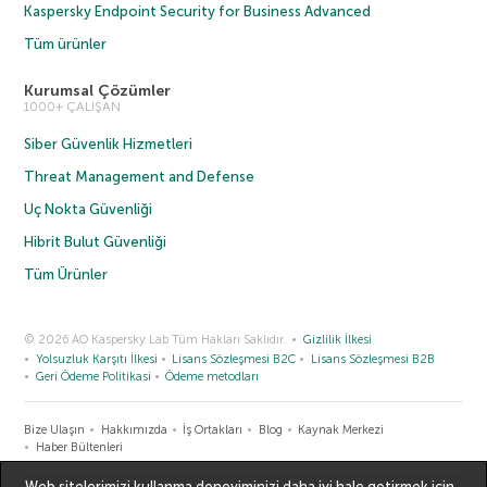
Kaspersky Endpoint Security for Business Advanced
Tüm ürünler
Kurumsal Çözümler
1000+ ÇALIŞAN
Siber Güvenlik Hizmetleri
Threat Management and Defense
Uç Nokta Güvenliği
Hibrit Bulut Güvenliği
Tüm Ürünler
© 2026 AO Kaspersky Lab Tüm Hakları Saklıdır.
Gizlilik İlkesi
Yolsuzluk Karşıtı İlkesi
Lisans Sözleşmesi B2C
Lisans Sözleşmesi B2B
Geri Ödeme Politikasi
Ödeme metodları
Bize Ulaşın
Hakkımızda
İş Ortakları
Blog
Kaynak Merkezi
Haber Bültenleri
Web sitelerimizi kullanma deneyiminizi daha iyi hale getirmek için