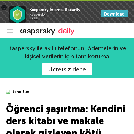
×
Kaspersky Internet Security
Download
Kaspersky
FREE
Kaspersky Resmi Blogu
Kaspersky ile akıllı telefonun, ödemelerin ve
kişisel verilerin için tam koruma
Ücretsiz dene
tehditler
Öğrenci şaşırtma: Kendini
ders kitabı ve makale
olarak gizleyen kötü