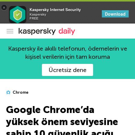
×
Kaspersky Internet Security
Download
Kaspersky
FREE
Kaspersky Resmi Blogu
Kaspersky ile akıllı telefonun, ödemelerin ve
kişisel verilerin için tam koruma
Ücretsiz dene
Chrome
Google Chrome’da
yüksek önem seviyesine
sahip 10 güvenlik açığı