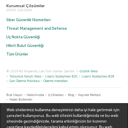
Kurumsal Çözümler
1000+ ÇALIŞAN
Siber Güvenlik Hizmetleri
Threat Management and Defense
Uç Nokta Güvenliği
Hibrit Bulut Güvenliği
Tüm Ürünler
© 2026 AO Kaspersky Lab Tüm Hakları Saklıdır.
Gizlilik İlkesi
Yolsuzluk Karşıtı İlkesi
Lisans Sözleşmesi B2C
Lisans Sözleşmesi B2B
Geri Ödeme Politikasi
Ödeme metodları
Bize Ulaşın
Hakkımızda
İş Ortakları
Blog
Kaynak Merkezi
Haber Bültenleri
Web sitelerimizi kullanma deneyiminizi daha iyi hale getirmek için
Securelist
Eugene Personal Blog
çerezleri kullanıyoruz. Bu web sitesini kullandığınızda ve bu web
sitesinde gezindiğinizde, tarama etkinliğinizin bir kısmının
çerezlere kaydedilebileceğini kabul etmiş olursunuz. Bu web