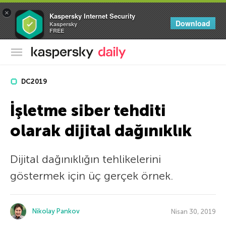
×
Kaspersky Internet Security
Download
Kaspersky
FREE
Kaspersky Resmi Blogu
DC2019
İşletme siber tehditi
olarak dijital dağınıklık
Dijital dağınıklığın tehlikelerini
göstermek için üç gerçek örnek.
Nikolay Pankov
Nisan 30, 2019