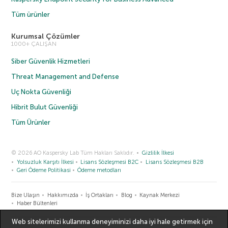
Tüm ürünler
Kurumsal Çözümler
1000+ ÇALIŞAN
Siber Güvenlik Hizmetleri
Threat Management and Defense
Uç Nokta Güvenliği
Hibrit Bulut Güvenliği
Tüm Ürünler
© 2026 AO Kaspersky Lab Tüm Hakları Saklıdır.
Gizlilik İlkesi
Yolsuzluk Karşıtı İlkesi
Lisans Sözleşmesi B2C
Lisans Sözleşmesi B2B
Geri Ödeme Politikasi
Ödeme metodları
Bize Ulaşın
Hakkımızda
İş Ortakları
Blog
Kaynak Merkezi
Haber Bültenleri
Web sitelerimizi kullanma deneyiminizi daha iyi hale getirmek için