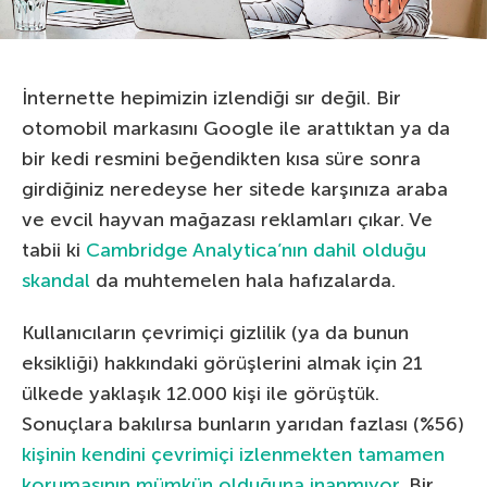
İnternette hepimizin izlendiği sır değil. Bir
otomobil markasını Google ile arattıktan ya da
bir kedi resmini beğendikten kısa süre sonra
girdiğiniz neredeyse her sitede karşınıza araba
ve evcil hayvan mağazası reklamları çıkar. Ve
tabii ki
Cambridge Analytica’nın dahil olduğu
skandal
da muhtemelen hala hafızalarda.
Kullanıcıların çevrimiçi gizlilik (ya da bunun
eksikliği) hakkındaki görüşlerini almak için 21
ülkede yaklaşık 12.000 kişi ile görüştük.
Sonuçlara bakılırsa bunların yarıdan fazlası (%56)
kişinin kendini çevrimiçi izlenmekten tamamen
korumasının mümkün olduğuna inanmıyor
. Bir