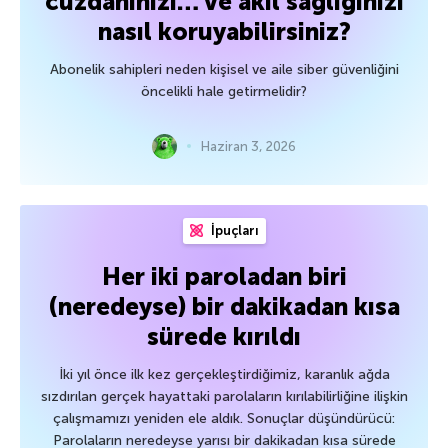
cüzdanınızı… ve akıl sağlığınızı
nasıl koruyabilirsiniz?
Abonelik sahipleri neden kişisel ve aile siber güvenliğini
öncelikli hale getirmelidir?
Haziran 3, 2026
İpuçları
Her iki paroladan biri
(neredeyse) bir dakikadan kısa
sürede kırıldı
İki yıl önce ilk kez gerçekleştirdiğimiz, karanlık ağda
sızdırılan gerçek hayattaki parolaların kırılabilirliğine ilişkin
çalışmamızı yeniden ele aldık. Sonuçlar düşündürücü:
Parolaların neredeyse yarısı bir dakikadan kısa sürede