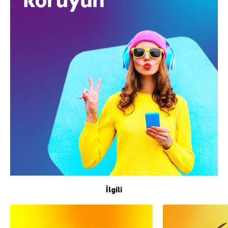
İlgili