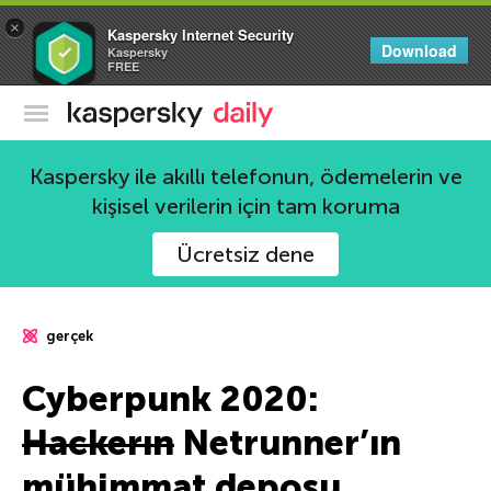
×
Kaspersky Internet Security
Download
Kaspersky
FREE
Kaspersky Resmi Blogu
Kaspersky ile akıllı telefonun, ödemelerin ve
kişisel verilerin için tam koruma
Ücretsiz dene
gerçek
Cyberpunk 2020:
Hackerın
Netrunner’ın
mühimmat deposu