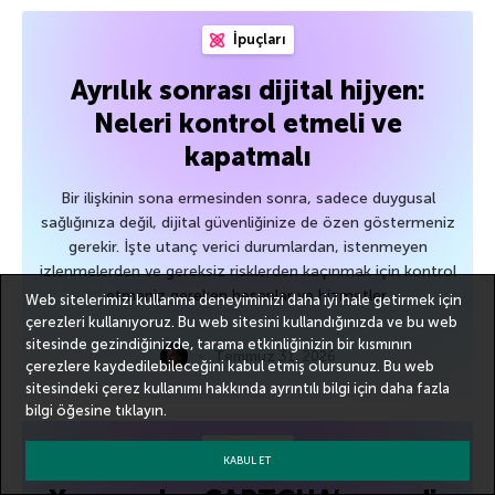
İpuçları
Ayrılık sonrası dijital hijyen:
Neleri kontrol etmeli ve
kapatmalı
Bir ilişkinin sona ermesinden sonra, sadece duygusal
sağlığınıza değil, dijital güvenliğinize de özen göstermeniz
gerekir. İşte utanç verici durumlardan, istenmeyen
izlenmelerden ve gereksiz risklerden kaçınmak için kontrol
etmeniz gereken hesaplar ve hizmetler.
Web sitelerimizi kullanma deneyiminizi daha iyi hale getirmek için
çerezleri kullanıyoruz. Bu web sitesini kullandığınızda ve bu web
sitesinde gezindiğinizde, tarama etkinliğinizin bir kısmının
Temmuz 31, 2026
çerezlere kaydedilebileceğini kabul etmiş olursunuz. Bu web
sitesindeki çerez kullanımı hakkında ayrıntılı bilgi için
daha fazla
bilgi
öğesine tıklayın.
İpuçları
KABUL ET