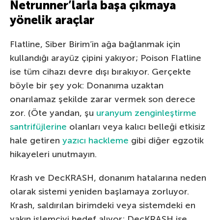
Netrunner’larla başa çıkmaya
yönelik araçlar
Flatline, Siber Birim’in ağa bağlanmak için
kullandığı arayüz çipini yakıyor; Poison Flatline
ise tüm cihazı devre dışı bırakıyor. Gerçekte
böyle bir şey yok: Donanıma uzaktan
onarılamaz şekilde zarar vermek son derece
zor. (Öte yandan, şu
uranyum zenginleştirme
santrifüjlerine
olanları veya kalıcı belleği etkisiz
hale getiren
yazıcı hackleme
gibi diğer egzotik
hikayeleri unutmayın.
Krash ve DecKRASH, donanım hatalarına neden
olarak sistemi yeniden başlamaya zorluyor.
Krash, saldırılan birimdeki veya sistemdeki en
yakın işlemciyi hedef alıyor; DecKRASH ise