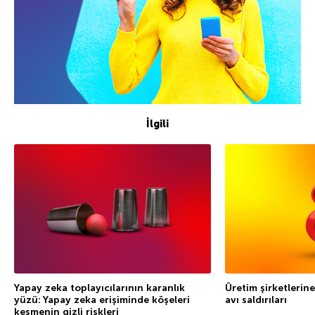
İlgili
Yapay zeka toplayıcılarının karanlık
Üretim şirketlerine
yüzü: Yapay zeka erişiminde köşeleri
avı saldırıları
kesmenin gizli riskleri