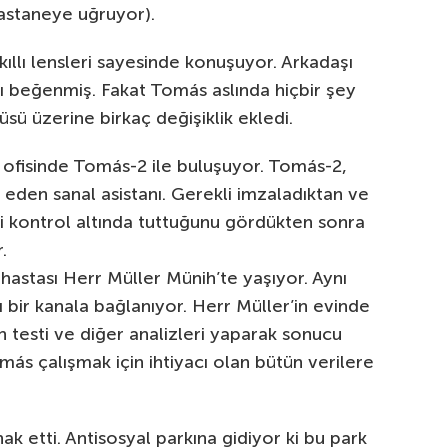
pastaneye uğruyor).
ıllı lensleri sayesinde konuşuyor. Arkadaşı
nı beğenmiş. Fakat Tomás aslında hiçbir şey
sü üzerine birkaç değişiklik ekledi.
 ofisinde Tomás-2 ile buluşuyor. Tomás-2,
 eden sanal asistanı. Gerekli imzaladıktan ve
yi kontrol altında tuttuğunu gördükten sonra
.
hastası Herr Müller Münih’te yaşıyor. Aynı
ı bir kanala bağlanıyor. Herr Müller’in evinde
n testi ve diğer analizleri yaparak sonucu
ás çalışmak için ihtiyacı olan bütün verilere
 etti. Antisosyal parkına gidiyor ki bu park