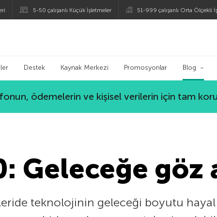
eri
5-50 çalışanlı Küçük İşletmeler
51-999 çalışanlı Orta Ölçekli İ
ogu
ler
Destek
Kaynak Merkezi
Promosyonlar
Blog
lefonun, ödemelerin ve kişisel verilerin için tam ko
: Geleceğe göz 
leride teknolojinin geleceği boyutu hayal