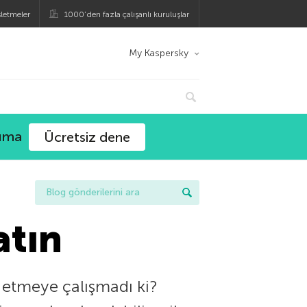
şletmeler
1000’den fazla çalışanlı kuruluşlar
My Kaspersky
ruma
Ücretsiz dene
atın
 etmeye çalışmadı ki?