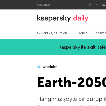
Çözümler:
Ev Ürünl
Kaspersky Resmi Bl
Güvenlik Çözümleri
Yenile
İndirme
Kaspersky ile akıllı te
tahminler
Earth-2050
Hangimiz şöyle bir durup i