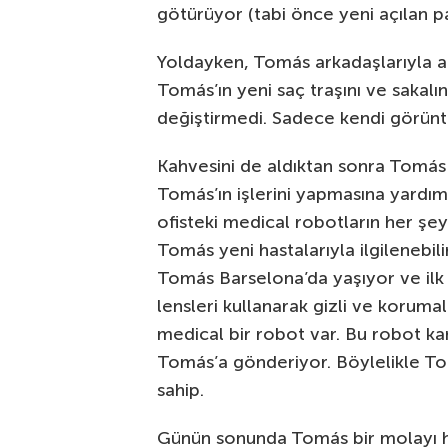
götürüyor (tabi önce yeni açılan 
Yoldayken, Tomás arkadaşlarıyla ak
Tomás’ın yeni saç traşını ve sakalı
değiştirmedi. Sadece kendi görüntü
Kahvesini de aldıktan sonra Tomás
Tomás’ın işlerini yapmasına yardım
ofisteki medical robotların her şe
Tomás yeni hastalarıyla ilgilenebilir
Tomás Barselona’da yaşıyor ve ilk 
lensleri kullanarak gizli ve korumal
medical bir robot var. Bu robot ka
Tomás’a gönderiyor. Böylelikle Tom
sahip.
Günün sonunda Tomás bir molayı hak