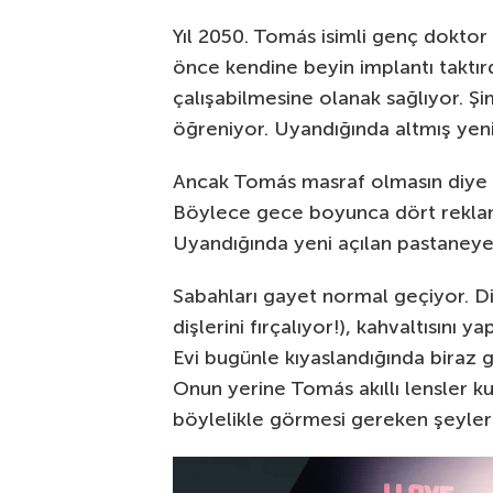
Yıl 2050. Tomás isimli genç doktor 
önce kendine beyin implantı taktı
çalışabilmesine olanak sağlıyor. Şimd
öğreniyor. Uyandığında altmış yeni 
Ancak Tomás masraf olmasın diye rek
Böylece gece boyunca dört reklam 
Uyandığında yeni açılan pastaneye
Sabahları gayet normal geçiyor. Diş
dişlerini fırçalıyor!), kahvaltısını 
Evi bugünle kıyaslandığında biraz 
Onun yerine Tomás akıllı lensler kul
böylelikle görmesi gereken şeyler