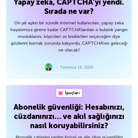
Yapay zeka, CAPTCHA’yı yendi.
Sırada ne var?
On yılı aşkın bir süredir internet kullanıcıları, yapay zeka
hayatımıza girene kadar CAPTCHA’lardaki o bulanık yangın
musluklarını, köprüleri ve bisikletleri seçeceğim diye
gözlerini kısmak zorunda kalıyordu. CAPTCHA’nın geleceği
ne olacak?
Temmuz 16, 2026
İpuçları
Abonelik güvenliği: Hesabınızı,
cüzdanınızı… ve akıl sağlığınızı
nasıl koruyabilirsiniz?
Abonelik sahipleri neden kişisel ve aile siber güvenliğini