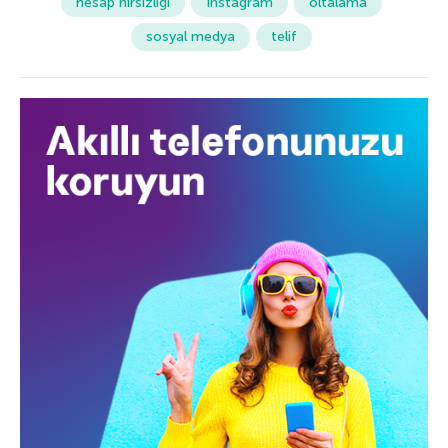
hesap hırsızlığı
Instagram
oltalama
sosyal medya
telif