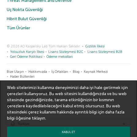
Threat Management and Defense
Uç Nokta Güvenliği
Hibrit Bulut Güvenliği
Tüm Ürünler
© 2026 AO Kaspersky Lab Tüm Hakları Saklıdır.
Gizlilik İlkesi
Yolsuzluk Karşıtı İlkesi
Lisans Sözleşmesi B2C
Lisans Sözleşmesi B2B
Geri Ödeme Politikasi
Ödeme metodları
Bize Ulaşın
Hakkımızda
İş Ortakları
Blog
Kaynak Merkezi
Haber Bültenleri
Web sitelerimizi kullanma deneyiminizi daha iyi hale getirmek için
Securelist
Eugene Personal Blog
çerezleri kullanıyoruz. Bu web sitesini kullandığınızda ve bu web
sitesinde gezindiğinizde, tarama etkinliğinizin bir kısmının
çerezlere kaydedilebileceğini kabul etmiş olursunuz. Bu web
sitesindeki çerez kullanımı hakkında ayrıntılı bilgi için
daha fazla
bilgi
öğesine tıklayın.
Türkiye
KABUL ET