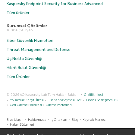
Kaspersky Endpoint Security for Business Advanced
Tüm ürünler
Kurumsal Çözümler
1000+ ÇALIŞAN
Siber Güvenlik Hizmetleri
Threat Management and Defense
Uç Nokta Güvenliği
Hibrit Bulut Güvenliği
Tüm Ürünler
© 2026 AO Kaspersky Lab Tüm Hakları Saklıdır.
Gizlilik İlkesi
Yolsuzluk Karşıtı İlkesi
Lisans Sözleşmesi B2C
Lisans Sözleşmesi B2B
Geri Ödeme Politikasi
Ödeme metodları
Bize Ulaşın
Hakkımızda
İş Ortakları
Blog
Kaynak Merkezi
Haber Bültenleri