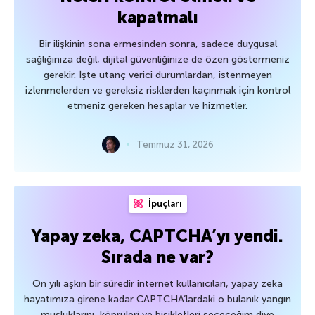
kapatmalı
Bir ilişkinin sona ermesinden sonra, sadece duygusal
sağlığınıza değil, dijital güvenliğinize de özen göstermeniz
gerekir. İşte utanç verici durumlardan, istenmeyen
izlenmelerden ve gereksiz risklerden kaçınmak için kontrol
etmeniz gereken hesaplar ve hizmetler.
Temmuz 31, 2026
İpuçları
Yapay zeka, CAPTCHA’yı yendi.
Sırada ne var?
On yılı aşkın bir süredir internet kullanıcıları, yapay zeka
hayatımıza girene kadar CAPTCHA’lardaki o bulanık yangın
musluklarını, köprüleri ve bisikletleri seçeceğim diye