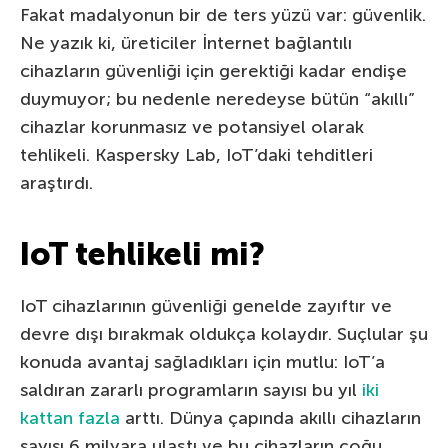
Fakat madalyonun bir de ters yüzü var: güvenlik.
Ne yazık ki, üreticiler İnternet bağlantılı
cihazların güvenliği için gerektiği kadar endişe
duymuyor; bu nedenle neredeyse bütün “akıllı”
cihazlar korunmasız ve potansiyel olarak
tehlikeli. Kaspersky Lab, IoT’daki tehditleri
araştırdı.
IoT tehlikeli mi?
IoT cihazlarının güvenliği genelde zayıftır ve
devre dışı bırakmak oldukça kolaydır. Suçlular şu
konuda avantaj sağladıkları için mutlu: IoT’a
saldıran zararlı programların sayısı bu yıl
iki
kattan fazla
arttı. Dünya çapında akıllı cihazların
sayısı 6 milyara ulaştı ve bu cihazların çoğu