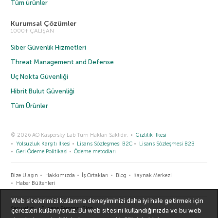
Tüm ürünler
Kurumsal Çözümler
1000+ ÇALIŞAN
Siber Güvenlik Hizmetleri
Threat Management and Defense
Uç Nokta Güvenliği
Hibrit Bulut Güvenliği
Tüm Ürünler
© 2026 AO Kaspersky Lab Tüm Hakları Saklıdır.
Gizlilik İlkesi
Yolsuzluk Karşıtı İlkesi
Lisans Sözleşmesi B2C
Lisans Sözleşmesi B2B
Geri Ödeme Politikasi
Ödeme metodları
Bize Ulaşın
Hakkımızda
İş Ortakları
Blog
Kaynak Merkezi
Haber Bültenleri
Web sitelerimizi kullanma deneyiminizi daha iyi hale getirmek için
Securelist
Eugene Personal Blog
çerezleri kullanıyoruz. Bu web sitesini kullandığınızda ve bu web