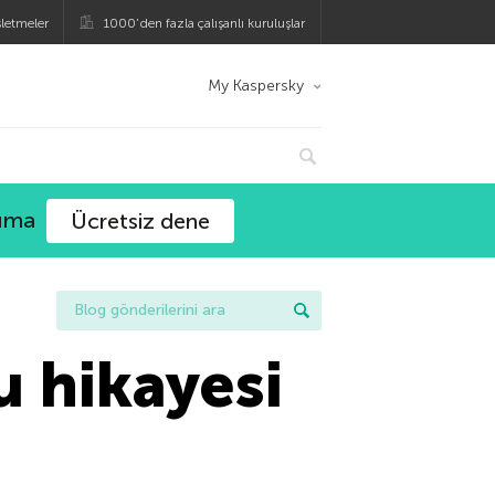
şletmeler
1000’den fazla çalışanlı kuruluşlar
My Kaspersky
ruma
Ücretsiz dene
u hikayesi