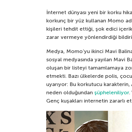
İnternet dünyası yeni bir korku hika
korkunç bir yüz kullanan Momo adı
kişileri tehdit ettiği, şok edici içer
zarar vermeye yönlendirdiği bildiril
Medya, Momo’yu ikinci Mavi Balina
sosyal medyasında yayılan Mavi Ba
oluşan bir listeyi tamamlamaya zor
etmekti. Bazı ülkelerde polis, çocukl
uyarıyor: Bu korkutucu karakterin, 
neden olduğundan
şüpheleniliyor
.
Genç kuşakları internetin zararlı et