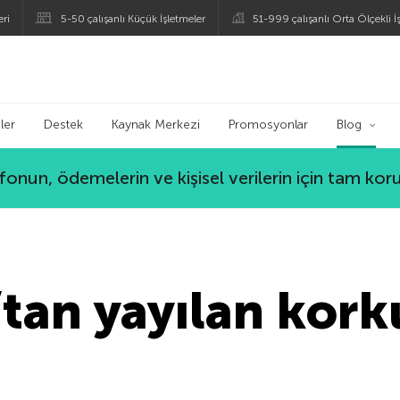
eri
5-50 çalışanlı Küçük İşletmeler
51-999 çalışanlı Orta Ölçekli İ
ogu
ler
Destek
Kaynak Merkezi
Promosyonlar
Blog
lefonun, ödemelerin ve kişisel verilerin için tam ko
an yayılan kork