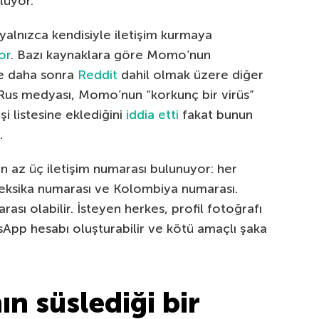
lüyor.
alnızca kendisiyle iletişim kurmaya
or
. Bazı kaynaklara göre Momo’nun
ve daha sonra
Reddit
dahil olmak üzere diğer
 Rus medyası, Momo’nun “korkunç bir virüs”
işi listesine eklediğini
iddia etti
fakat bunun
.
en az üç iletişim numarası bulunuyor: her
eksika numarası ve Kolombiya numarası.
sı olabilir. İsteyen herkes, profil fotoğrafı
App hesabı oluşturabilir ve kötü amaçlı şaka
 süslediği bir