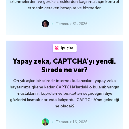
izlenmelerden ve gereksiz risklerden kaçınmak için kontrol
etmeniz gereken hesaplar ve hizmetler.
Temmuz 31, 2026
İpuçları
Yapay zeka, CAPTCHA’yı yendi.
Sırada ne var?
On yılı aşkın bir süredir internet kullanıcıları, yapay zeka
hayatımıza girene kadar CAPTCHA’lardaki o bulanık yangın
musluklarını, köprüleri ve bisikletleri seçeceğim diye
gözlerini kısmak zorunda kalıyordu. CAPTCHA’nın geleceği
ne olacak?
Temmuz 16, 2026