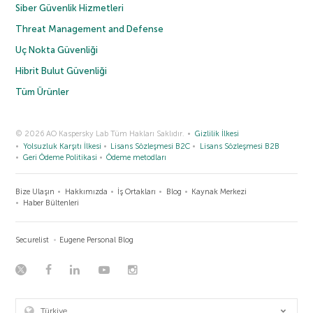
Siber Güvenlik Hizmetleri
Threat Management and Defense
Uç Nokta Güvenliği
Hibrit Bulut Güvenliği
Tüm Ürünler
© 2026 AO Kaspersky Lab Tüm Hakları Saklıdır.
Gizlilik İlkesi
Yolsuzluk Karşıtı İlkesi
Lisans Sözleşmesi B2C
Lisans Sözleşmesi B2B
Geri Ödeme Politikasi
Ödeme metodları
Bize Ulaşın
Hakkımızda
İş Ortakları
Blog
Kaynak Merkezi
Haber Bültenleri
Securelist
Eugene Personal Blog
Türkiye