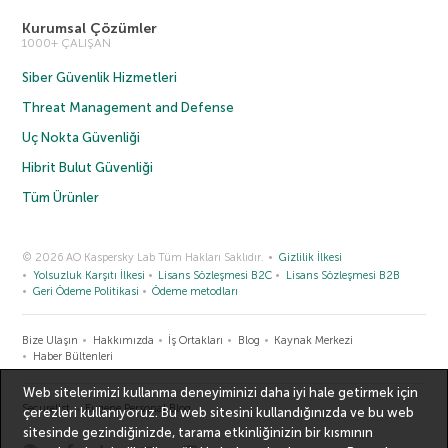
Kurumsal Çözümler
1000+ ÇALIŞAN
Siber Güvenlik Hizmetleri
Threat Management and Defense
Uç Nokta Güvenliği
Hibrit Bulut Güvenliği
Tüm Ürünler
© 2026 AO Kaspersky Lab Tüm Hakları Saklıdır.
Gizlilik İlkesi
Yolsuzluk Karşıtı İlkesi
Lisans Sözleşmesi B2C
Lisans Sözleşmesi B2B
Geri Ödeme Politikasi
Ödeme metodları
Bize Ulaşın
Hakkımızda
İş Ortakları
Blog
Kaynak Merkezi
Haber Bültenleri
Web sitelerimizi kullanma deneyiminizi daha iyi hale getirmek için
Securelist
Eugene Personal Blog
çerezleri kullanıyoruz. Bu web sitesini kullandığınızda ve bu web
sitesinde gezindiğinizde, tarama etkinliğinizin bir kısmının