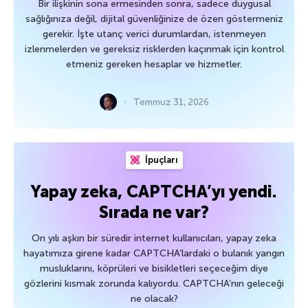
Bir ilişkinin sona ermesinden sonra, sadece duygusal
sağlığınıza değil, dijital güvenliğinize de özen göstermeniz
gerekir. İşte utanç verici durumlardan, istenmeyen
izlenmelerden ve gereksiz risklerden kaçınmak için kontrol
etmeniz gereken hesaplar ve hizmetler.
Temmuz 31, 2026
İpuçları
Yapay zeka, CAPTCHA’yı yendi.
Sırada ne var?
On yılı aşkın bir süredir internet kullanıcıları, yapay zeka
hayatımıza girene kadar CAPTCHA’lardaki o bulanık yangın
musluklarını, köprüleri ve bisikletleri seçeceğim diye
gözlerini kısmak zorunda kalıyordu. CAPTCHA’nın geleceği
ne olacak?