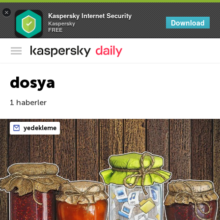
×
Kaspersky Internet Security
Download
Kaspersky
FREE
Kaspersky Resmi Blogu
dosya
1 haberler
yedekleme