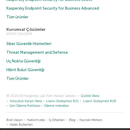
Kaspersky Endpoint Security for Business Advanced
Tüm ürünler
Kurumsal Çözümler
1000+ ÇALIŞAN
Siber Güvenlik Hizmetleri
Threat Management and Defense
Uç Nokta Güvenliği
Hibrit Bulut Güvenliği
Tüm Ürünler
© 2026 AO Kaspersky Lab Tüm Hakları Saklıdır.
Gizlilik İlkesi
Yolsuzluk Karşıtı İlkesi
Lisans Sözleşmesi B2C
Lisans Sözleşmesi B2B
Geri Ödeme Politikasi
Ödeme metodları
Bize Ulaşın
Hakkımızda
İş Ortakları
Blog
Kaynak Merkezi
Haber Bültenleri