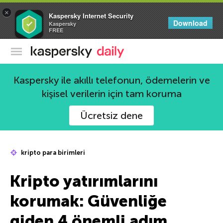
×
Kaspersky Internet Security
Download
Kaspersky
FREE
Kaspersky Resmi Blogu
Kaspersky ile akıllı telefonun, ödemelerin ve
kişisel verilerin için tam koruma
Ücretsiz dene
kripto para birimleri
Kripto yatırımlarını
korumak: Güvenliğe
giden 4 önemli adım