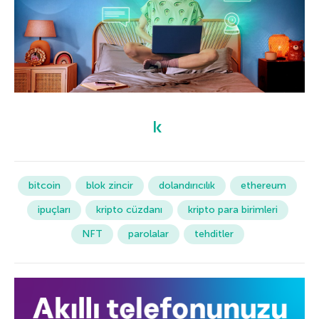
bitcoin
blok zincir
dolandırıcılık
ethereum
ipuçları
kripto cüzdanı
kripto para birimleri
NFT
parolalar
tehditler