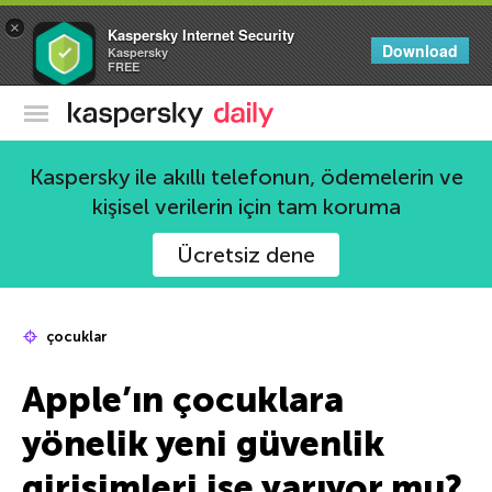
×
Kaspersky Internet Security
Download
Kaspersky
FREE
Kaspersky Resmi Blogu
Kaspersky ile akıllı telefonun, ödemelerin ve
kişisel verilerin için tam koruma
Ücretsiz dene
çocuklar
Apple’ın çocuklara
yönelik yeni güvenlik
girişimleri işe yarıyor mu?