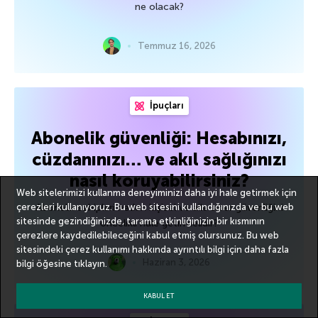
ne olacak?
Temmuz 16, 2026
İpuçları
Abonelik güvenliği: Hesabınızı,
cüzdanınızı… ve akıl sağlığınızı
nasıl koruyabilirsiniz?
Web sitelerimizi kullanma deneyiminizi daha iyi hale getirmek için
çerezleri kullanıyoruz. Bu web sitesini kullandığınızda ve bu web
Abonelik sahipleri neden kişisel ve aile siber güvenliğini
sitesinde gezindiğinizde, tarama etkinliğinizin bir kısmının
öncelikli hale getirmelidir?
çerezlere kaydedilebileceğini kabul etmiş olursunuz. Bu web
sitesindeki çerez kullanımı hakkında ayrıntılı bilgi için
daha fazla
Haziran 3, 2026
bilgi
öğesine tıklayın.
KABUL ET