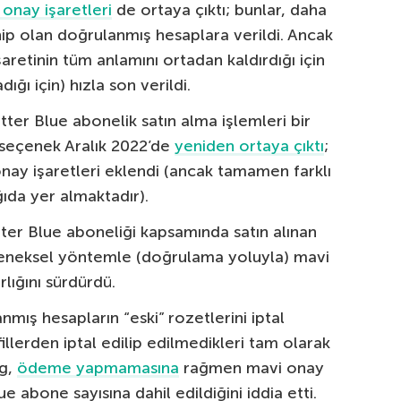
 onay işaretleri
de ortaya çıktı; bunlar, daha
ip olan doğrulanmış hesaplara verildi. Ancak
aretinin tüm anlamını ortadan kaldırdığı için
ığı için) hızla son verildi.
ter Blue abonelik satın alma işlemleri bir
 seçenek Aralık 2022’de
yeniden ortaya çıktı
;
 onay işaretleri eklendi (ancak tamamen farklı
ğıda yer almaktadır).
ter Blue aboneliği kapsamında satın alınan
eleneksel yöntemle (doğrulama yoluyla) mavi
rlığını sürdürdü.
mış hesapların “eski” rozetlerini iptal
llerden iptal edilip edilmedikleri tam olarak
ng,
ödeme yapmamasına
rağmen mavi onay
ue abone sayısına dahil edildiğini iddia etti.