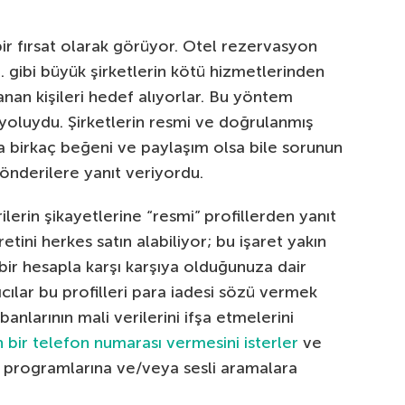
bir fırsat olarak görüyor. Otel rezervasyon
b. gibi büyük şirketlerin kötü hizmetlerinden
lanan kişileri hedef alıyorlar. Bu yöntem
 yoluydu. Şirketlerin resmi ve doğrulanmış
a birkaç beğeni ve paylaşım olsa bile sorunun
önderilere yanıt veriyordu.
lerin şikayetlerine “resmi” profillerden yanıt
tini herkes satın alabiliyor; bu işaret yakın
ir hesapla karşı karşıya olduğunuza dair
ıcılar bu profilleri para iadesi sözü vermek
anlarının mali verilerini ifşa etmelerini
n bir telefon numarası vermesini isterler
ve
a programlarına ve/veya sesli aramalara