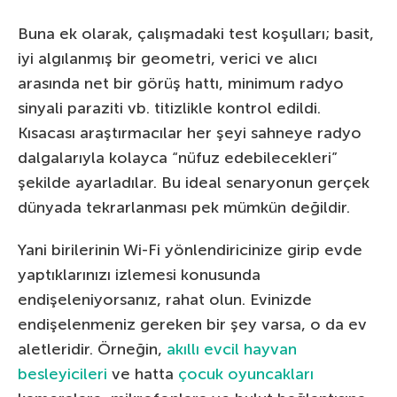
Buna ek olarak, çalışmadaki test koşulları; basit,
iyi algılanmış bir geometri, verici ve alıcı
arasında net bir görüş hattı, minimum radyo
sinyali paraziti vb. titizlikle kontrol edildi.
Kısacası araştırmacılar her şeyi sahneye radyo
dalgalarıyla kolayca “nüfuz edebilecekleri”
şekilde ayarladılar. Bu ideal senaryonun gerçek
dünyada tekrarlanması pek mümkün değildir.
Yani birilerinin Wi-Fi yönlendiricinize girip evde
yaptıklarınızı izlemesi konusunda
endişeleniyorsanız, rahat olun. Evinizde
endişelenmeniz gereken bir şey varsa, o da ev
aletleridir. Örneğin,
akıllı evcil hayvan
besleyicileri
ve hatta
çocuk oyuncakları