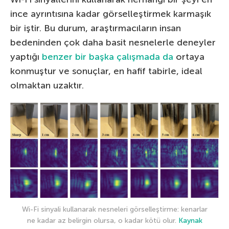
ince ayrıntısına kadar görselleştirmek karmaşık
bir iştir. Bu durum, araştırmacıların insan
bedeninden çok daha basit nesnelerle deneyler
yaptığı
benzer bir başka çalışmada da
ortaya
konmuştur ve sonuçlar, en hafif tabirle, ideal
olmaktan uzaktır.
Wi-Fi sinyali kullanarak nesneleri görselleştirme: kenarlar
ne kadar az belirgin olursa, o kadar kötü olur.
Kaynak