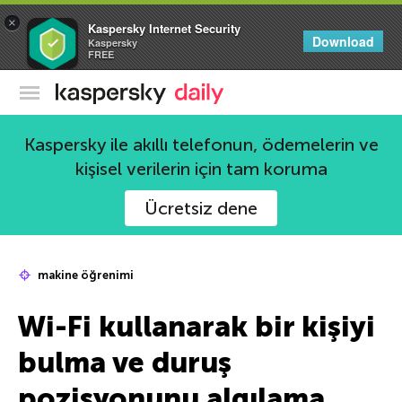
×
Kaspersky Internet Security
Download
Kaspersky
FREE
Kaspersky Resmi Blogu
Kaspersky ile akıllı telefonun, ödemelerin ve
kişisel verilerin için tam koruma
Ücretsiz dene
makine öğrenimi
Wi-Fi kullanarak bir kişiyi
bulma ve duruş
pozisyonunu algılama