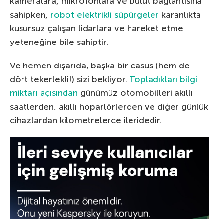
kameralara, mikrofonlara ve bulut bağlantısına
sahipken,
robot elektrikli süpürgeler
karanlıkta
kusursuz çalışan lidarlara ve hareket etme
yeteneğine bile sahiptir.
Ve hemen dışarıda, başka bir casus (hem de
dört tekerlekli!) sizi bekliyor.
Topladıkları bilgi
miktarı açısından
günümüz otomobilleri akıllı
saatlerden, akıllı hoparlörlerden ve diğer günlük
cihazlardan kilometrelerce ileridedir.