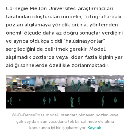
Carnegie Mellon Üniversitesi araştırmacıları
tarafından oluşturulan modelin, fotoğraflardaki
pozları algılamaya yönelik orijinal yöntemden
önemli ölçüde daha az doğru sonuçlar verdiğini
ve ayrıca oldukça ciddi “halüsinasyonlar”
sergilediğini de belirtmek gerekir. Model,
alışılmadık pozlarda veya ikiden fazla kişinin yer
aldığı sahnelerde özellikle zorlanmaktadır.
Wi-Fi-DensePose modeli, standart olmayan pozları veya
çok sayıda insan vücudunu tek bir sahnede ele alma
konusunda iyi bir iş çıkarmıyor.
Kaynak