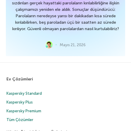
sızdırılan gerçek hayattaki parolaların kırılabilirliğine ilişkin
çalışmamızı yeniden ele aldık. Sonuçlar düşündürücü:
Parolaların neredeyse yarısı bir dakikadan kısa sürede
kırılabilirken, beş paroladan üçü bir saatten az sürede
kırılıyor. Güvenli olmayan parolalardan nasıl kurtulabiliriz?
Mayıs 21, 2026
Ev Çözümleri
Kaspersky Standard
Kaspersky Plus
Kaspersky Premium
Tüm Çözümler