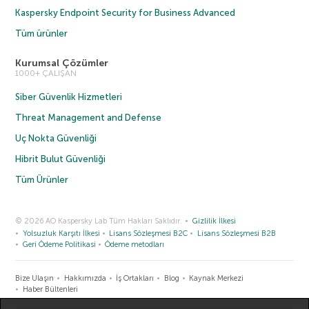
Kaspersky Endpoint Security for Business Advanced
Tüm ürünler
Kurumsal Çözümler
1000+ ÇALIŞAN
Siber Güvenlik Hizmetleri
Threat Management and Defense
Uç Nokta Güvenliği
Hibrit Bulut Güvenliği
Tüm Ürünler
© 2026 AO Kaspersky Lab Tüm Hakları Saklıdır.
Gizlilik İlkesi
Yolsuzluk Karşıtı İlkesi
Lisans Sözleşmesi B2C
Lisans Sözleşmesi B2B
Geri Ödeme Politikasi
Ödeme metodları
Bize Ulaşın
Hakkımızda
İş Ortakları
Blog
Kaynak Merkezi
Haber Bültenleri