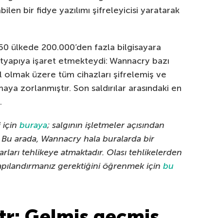
ilen bir fidye yazılımı şifreleyicisi yaratarak
50 ülkede 200.000’den fazla bilgisayara
 altyapıya işaret etmekteydi: Wannacry bazı
il olmak üzere tüm cihazları şifrelemiş ve
maya zorlanmıştır. Son saldırılar arasındaki en
.
 için
buraya
; salgının işletmeler açısından
 Bu arada, Wannacry hala buralarda bir
rları tehlikeye atmaktadır. Olası tehlikelerden
pılandırmanız gerektiğini öğrenmek için
bu
r: Gelmiş geçmiş