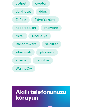
botnet
cryptor
darkhotel
ddos
ExPetr
Fidye Yazılımı
hedefli saldırı
malware
mirai
NotPetya
Ransomware
saldırılar
siber silah
şifreleyici
stuxnet
tehditler
WannaCry