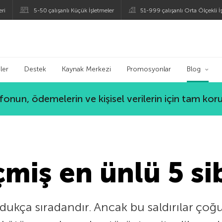
eri
5-50 çalışanlı Küçük İşletmeler
51-999 çalışanlı Orta Ölçekli İ
ogu
ler
Destek
Kaynak Merkezi
Promosyonlar
Blog
lefonun, ödemelerin ve kişisel verilerin için tam ko
miş en ünlü 5 sib
oldukça sıradandır. Ancak bu saldırılar ço