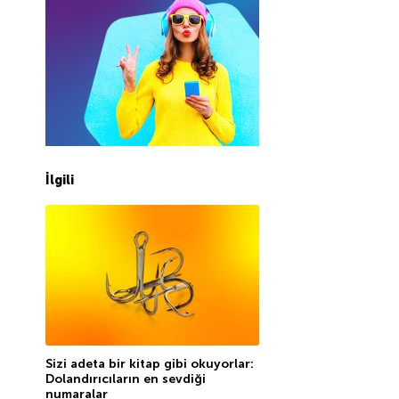
İlgili
Sizi adeta bir kitap gibi okuyorlar:
Dolandırıcıların en sevdiği
numaralar