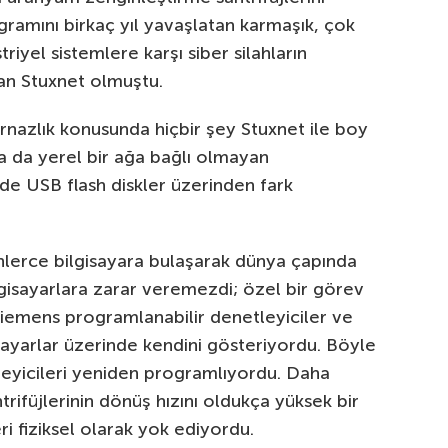
ramını birkaç yıl yavaşlatan karmaşık, çok
riyel sistemlere karşı siber silahların
şan Stuxnet olmuştu.
nazlık konusunda hiçbir şey Stuxnet ile boy
a da yerel bir ağa bağlı olmayan
ilde USB flash diskler üzerinden fark
nlerce bilgisayara bulaşarak dünya çapında
lgisayarlara zarar veremezdi; özel bir görev
 Siemens programlanabilir denetleyiciler ve
gisayarlar üzerinde kendini gösteriyordu. Böyle
tleyicileri yeniden programlıyordu. Daha
rifüjlerinin dönüş hızını oldukça yüksek bir
ri fiziksel olarak yok ediyordu.