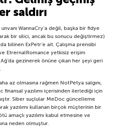
er saldırı
ın unvanı WannaCry’a değil, başka bir fidye
larak bir silici, ancak bu sonucu değiştirmez)
 bilinen ExPetr’e ait. Çalışma prensibi
 ve EtrernalRomance yetkisiz erişim
 Ağ’da gezinerek önüne çıkan her şeyi geri
.
 daha az olmasına rağmen NotPetya salgını,
finansal yazılımı içerisinden ilerlediği için
mıştır. Siber suçlular MeDoc güncelleme
ak yazılımı kullanan birçok müşterinin bir
tü amaçlı yazılımı kabul etmesine ve
sına neden olmuştur.