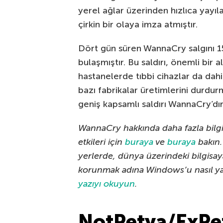
yerel ağlar üzerinden hızlıca yayılab
çirkin bir olaya imza atmıştır.
Dört gün süren WannaCry salgını 1
bulaşmıştır. Bu saldırı, önemli bir
hastanelerde tıbbi cihazlar da dah
bazı fabrikalar üretimlerini durdur
geniş kapsamlı saldırı WannaCry’dır
WannaCry hakkında daha fazla bilgi
etkileri için
buraya
ve
buraya
bakın.
yerlerde, dünya üzerindeki bilgisaya
korunmak adına Windows’u nasıl ya
yazıyı okuyun
.
NotPetya/ExPet