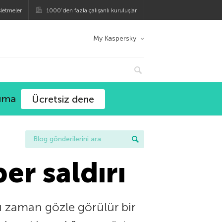
şletmeler
1000’den fazla çalışanlı kuruluşlar
My Kaspersky
ruma
Ücretsiz dene
er saldırı
ğu zaman gözle görülür bir