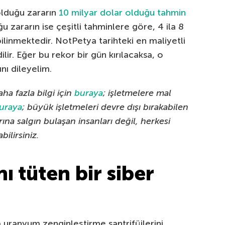
olduğu zararın
10 milyar dolar olduğu tahmin
 zararın ise çeşitli tahminlere göre, 4 ila 8
bilinmektedir. NotPetya tarihteki en maliyetli
ilir. Eğer bu rekor bir gün kırılacaksa, o
ı dileyelim.
ha fazla bilgi için
buraya
; işletmelere mal
uraya
; büyük işletmeleri devre dışı bırakabilen
rına salgın bulaşan insanları değil, herkesi
bilirsiniz.
 tüten bir siber
a uranyum zenginleştirme santrifüjlerini