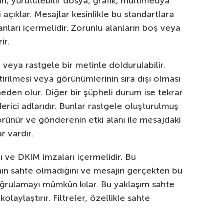
etin, yürütülebilir dosya, grafik, multimedya
 açıklar. Mesajlar kesinlikle bu standartlara
anları içermelidir. Zorunlu alanların boş veya
ir.
lir veya rastgele bir metinle doldurulabilir.
tirilmesi veya görünümlerinin sıra dışı olması
eden olur. Diğer bir şüpheli durum ise tekrar
rici adlarıdır. Bunlar rastgele oluşturulmuş
görünür ve gönderenin etki alanı ile mesajdaki
r vardır.
ı ve DKIM imzaları içermelidir. Bu
ının sahte olmadığını ve mesajın gerçekten bu
ğrulamayı mümkün kılar. Bu yaklaşım sahte
olaylaştırır. Filtreler, özellikle sahte