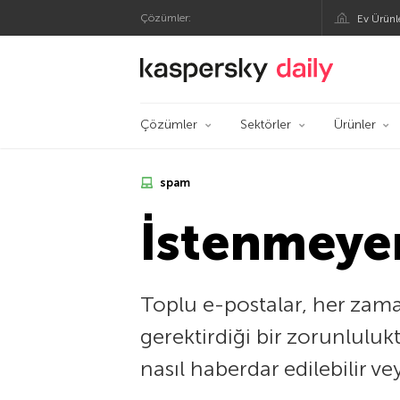
Çözümler:
Ev Ürünl
Kaspersky Resmi Bl
Çözümler
Sektörler
Ürünler
spam
İstenmeye
Toplu e-postalar, her zam
gerektirdiği bir zorunluluk
nasıl haberdar edilebilir v