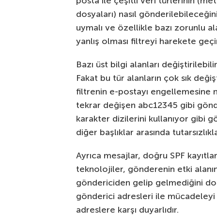
posta ile çeşitli veri türlerinin (m
dosyaları) nasıl gönderilebileceğini
uymalı ve özellikle bazı zorunlu al
yanlış olması filtreyi harekete geçir
Bazı üst bilgi alanları değiştirilebi
Fakat bu tür alanların çok sık değiş
filtrenin e-postayı engellemesine n
tekrar değişen abc12345 gibi gönde
karakter dizilerini kullanıyor gibi 
diğer başlıklar arasında tutarsızlıkla
Ayrıca mesajlar, doğru SPF kayıtlar
teknolojiler, gönderenin etki alan
göndericiden gelip gelmediğini do
gönderici adresleri ile mücadeleyi k
adreslere karşı duyarlıdır.