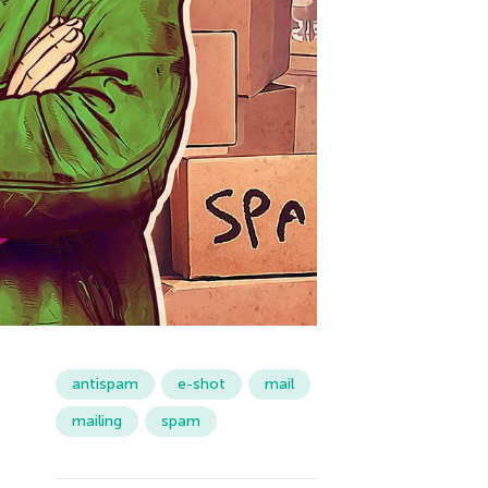
antispam
e-shot
mail
mailing
spam