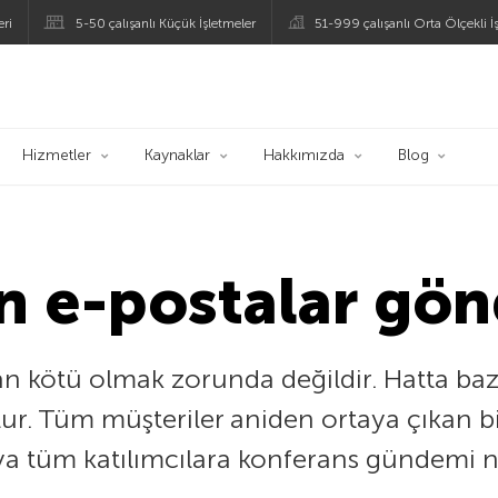
eri
5-50 çalışanlı Küçük İşletmeler
51-999 çalışanlı Orta Ölçekli İ
ogu
Hizmetler
Kaynaklar
Hakkımızda
Blog
n e-postalar gö
an kötü olmak zorunda değildir. Hatta ba
tur. Tüm müşteriler aniden ortaya çıkan bi
eya tüm katılımcılara konferans gündemi na