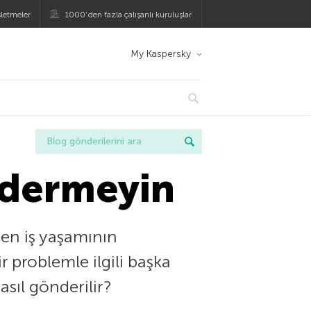
şletmeler
1000’den fazla çalışanlı kuruluşlar
My Kaspersky
ndermeyin
zen iş yaşamının
r problemle ilgili başka
sıl gönderilir?