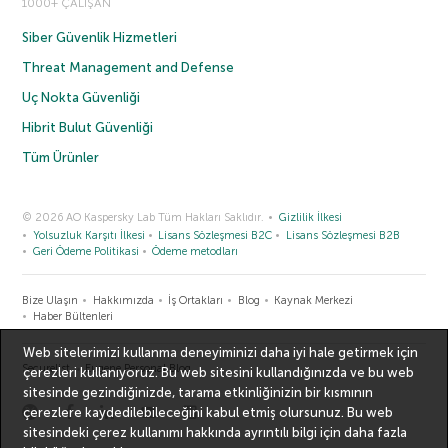
1000+ ÇALIŞAN
Siber Güvenlik Hizmetleri
Threat Management and Defense
Uç Nokta Güvenliği
Hibrit Bulut Güvenliği
Tüm Ürünler
© 2026 AO Kaspersky Lab Tüm Hakları Saklıdır.
Gizlilik İlkesi
Yolsuzluk Karşıtı İlkesi
Lisans Sözleşmesi B2C
Lisans Sözleşmesi B2B
Geri Ödeme Politikasi
Ödeme metodları
Bize Ulaşın
Hakkımızda
İş Ortakları
Blog
Kaynak Merkezi
Haber Bültenleri
Web sitelerimizi kullanma deneyiminizi daha iyi hale getirmek için
Securelist
Eugene Personal Blog
çerezleri kullanıyoruz. Bu web sitesini kullandığınızda ve bu web
sitesinde gezindiğinizde, tarama etkinliğinizin bir kısmının
çerezlere kaydedilebileceğini kabul etmiş olursunuz. Bu web
sitesindeki çerez kullanımı hakkında ayrıntılı bilgi için
daha fazla