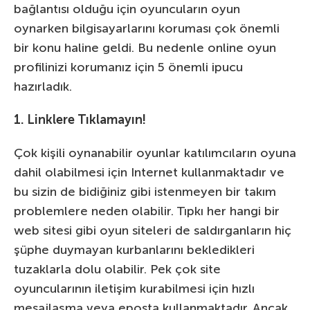
bağlantısı olduğu için oyuncuların oyun
oynarken bilgisayarlarını koruması çok önemli
bir konu haline geldi. Bu nedenle online oyun
profilinizi korumanız için 5 önemli ipucu
hazırladık.
1. Linklere Tıklamayın!
Çok kişili oynanabilir oyunlar katılımcıların oyuna
dahil olabilmesi için Internet kullanmaktadır ve
bu sizin de bidiğiniz gibi istenmeyen bir takım
problemlere neden olabilir. Tıpkı her hangi bir
web sitesi gibi oyun siteleri de saldırganların hiç
şüphe duymayan kurbanlarını bekledikleri
tuzaklarla dolu olabilir. Pek çok site
oyuncularının iletişim kurabilmesi için hızlı
mesajlaşma veya eposta kullanmaktadır. Ancak