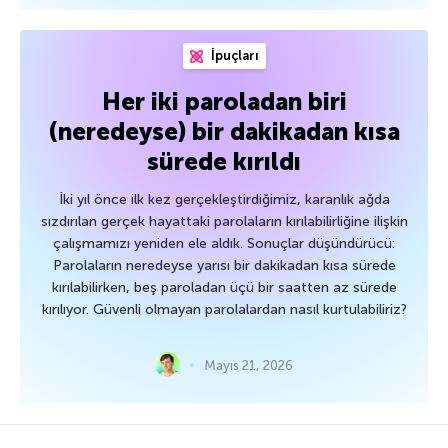
İpuçları
Her iki paroladan biri
(neredeyse) bir dakikadan kısa
sürede kırıldı
İki yıl önce ilk kez gerçekleştirdiğimiz, karanlık ağda
sızdırılan gerçek hayattaki parolaların kırılabilirliğine ilişkin
çalışmamızı yeniden ele aldık. Sonuçlar düşündürücü:
Parolaların neredeyse yarısı bir dakikadan kısa sürede
kırılabilirken, beş paroladan üçü bir saatten az sürede
kırılıyor. Güvenli olmayan parolalardan nasıl kurtulabiliriz?
Mayıs 21, 2026