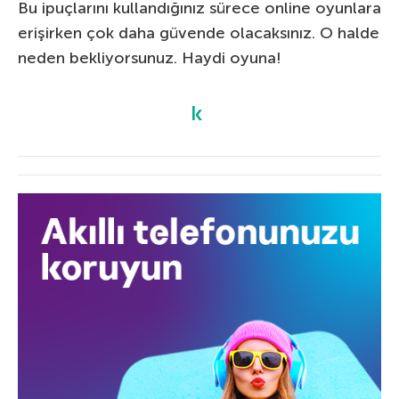
Bu ipuçlarını kullandığınız sürece online oyunlara
erişirken çok daha güvende olacaksınız. O halde
neden bekliyorsunuz. Haydi oyuna!