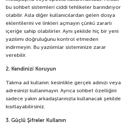
bu sohbet sistemleri ciddi tehlikeler barındırıyor
olabilir. Asla diğer kullanıcılardan gelen dosya
eklentilerini ve linkleri açmayın çünkü zararlı
içeriğe sahip olabilirler. Aynı şekilde hiç bir yeni
yazılımı doğruluğunu kontrol etmeden
indirmeyin. Bu yazılımlar sisteminize zarar
verebilir.
2. Kendinizi Koruyun
Takma ad kullanın: kesinlikle gerçek adınızı veya
adresinizi kullanmayın. Ayrıca sohbet özelliğini
sadece yakın arkadaşlarınızla kullanacak şekilde
kısıtlayabilirsiniz.
3. Güçlü Şifreler Kullanın