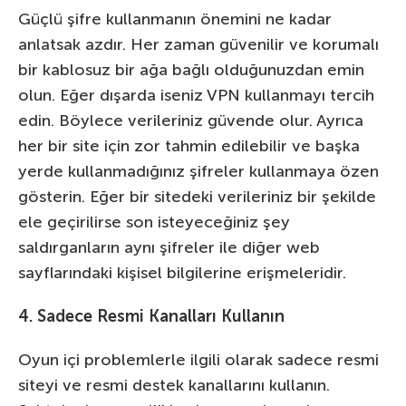
Güçlü şifre kullanmanın önemini ne kadar
anlatsak azdır. Her zaman güvenilir ve korumalı
bir kablosuz bir ağa bağlı olduğunuzdan emin
olun. Eğer dışarda iseniz VPN kullanmayı tercih
edin. Böylece verileriniz güvende olur. Ayrıca
her bir site için zor tahmin edilebilir ve başka
yerde kullanmadığınız şifreler kullanmaya özen
gösterin. Eğer bir sitedeki verileriniz bir şekilde
ele geçirilirse son isteyeceğiniz şey
saldırganların aynı şifreler ile diğer web
sayflarındaki kişisel bilgilerine erişmeleridir.
4. Sadece Resmi Kanalları Kullanın
Oyun içi problemlerle ilgili olarak sadece resmi
siteyi ve resmi destek kanallarını kullanın.