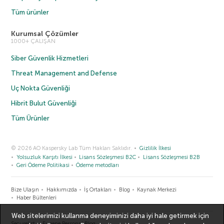
Tüm ürünler
Kurumsal Çözümler
1000+ ÇALIŞAN
Siber Güvenlik Hizmetleri
Threat Management and Defense
Uç Nokta Güvenliği
Hibrit Bulut Güvenliği
Tüm Ürünler
© 2026 AO Kaspersky Lab Tüm Hakları Saklıdır.
Gizlilik İlkesi
Yolsuzluk Karşıtı İlkesi
Lisans Sözleşmesi B2C
Lisans Sözleşmesi B2B
Geri Ödeme Politikasi
Ödeme metodları
Bize Ulaşın
Hakkımızda
İş Ortakları
Blog
Kaynak Merkezi
Haber Bültenleri
Web sitelerimizi kullanma deneyiminizi daha iyi hale getirmek için
Securelist
Eugene Personal Blog