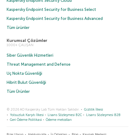
Kaspersky Endpoint Security Cloud
Kaspersky Endpoint Security for Business Select
Kaspersky Endpoint Security for Business Advanced
Tüm ürünler
Kurumsal Çözümler
1000+ ÇALIŞAN
Siber Güvenlik Hizmetleri
Threat Management and Defense
Uç Nokta Güvenliği
Hibrit Bulut Güvenliği
Tüm Ürünler
© 2026 AO Kaspersky Lab Tüm Hakları Saklıdır.
Gizlilik İlkesi
Yolsuzluk Karşıtı İlkesi
Lisans Sözleşmesi B2C
Lisans Sözleşmesi B2B
Geri Ödeme Politikasi
Ödeme metodları
Bize Ulaşın
Hakkımızda
İş Ortakları
Blog
Kaynak Merkezi