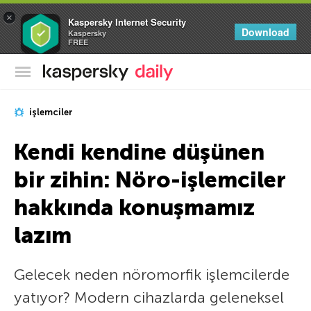
×
Kaspersky Internet Security
Download
Kaspersky
FREE
Kaspersky Resmi Blogu
işlemciler
Kendi kendine düşünen
bir zihin: Nöro-işlemciler
hakkında konuşmamız
lazım
Gelecek neden nöromorfik işlemcilerde
yatıyor? Modern cihazlarda geleneksel