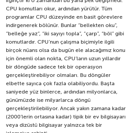
ilginçtir ki o zamandan bu yana pek değişmedi.
CPU komutları okur, ardından yürütür. Tüm
programlar CPU düzeyinde en basit görevlere
indirgenerek bölünür. Bunlar “bellekten oku”,
“belleğe yaz”, “iki sayıyı topla”, “çarp”, “böl” gibi
komutlardır. CPU’nun çalışma biçimiyle ilgili
birçok nüans olsa da bugün ele alacağımız konu
için önemli olan nokta, CPU’ların uzun yıllardır
bir döngüde sadece tek bir operasyon
gerçekleştirebiliyor olmaları. Bu döngüler
elbette sayıca çok fazla olabiliyordu. Başta
saniyede yüz binlerce, ardından milyonlarca,
günümüzde ise milyarlarca döngü
gerçekleştirilebiliyor. Ancak yakın zamana kadar
(2000’lerin ortasına kadar) tipik bir ev bilgisayarı
veya dizüstü bilgisayar yalnızca tek bir