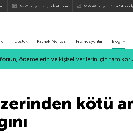
eri
5-50 çalışanlı Küçük İşletmeler
51-999 çalışanlı Orta Ölçekli İ
ogu
ler
Destek
Kaynak Merkezi
Promosyonlar
Blog
lefonun, ödemelerin ve kişisel verilerin için tam ko
zerinden kötü a
gını