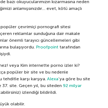
de bazı okuyucularımızın kızarmasına neden
imizi anlamışsınızdır… evet, kötü amaçlı
 popüler çevrimiçi pornografi sitesi
 içeren reklamlar sunduğuna dair makale
lar önemli tarayıcı güncellemeleri gibi
larına bulaşıyordu.
Proofpoint
tarafından
şiydi.
ez! veya Kim internette porno izler ki?
kça popüler bir site ve bu nedenle
u tehditle karşı karşıya.
Alexa
‘ya göre bu site
37. site. Geçen yıl, bu siteden
92 milyar
ilirsiniz) izlendiği bildirildi.
yük olabilir.