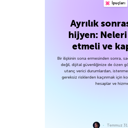
İpuçları
Ayrılık sonras
hijyen: Neler
etmeli ve ka
Bir ilişkinin sona ermesinden sonra, s
değil, dijital güvenliğinize de özen g
utanç verici durumlardan, istenm
gereksiz risklerden kaçınmak için k
hesaplar ve hizme
Temmuz 31,