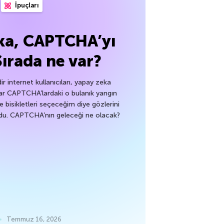
İpuçları
ka, CAPTCHA’yı
Sırada ne var?
dir internet kullanıcıları, yapay zeka
ar CAPTCHA’lardaki o bulanık yangın
ve bisikletleri seçeceğim diye gözlerini
du. CAPTCHA’nın geleceği ne olacak?
Temmuz 16, 2026