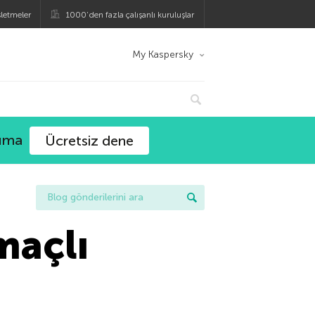
şletmeler
1000’den fazla çalışanlı kuruluşlar
My Kaspersky
ruma
Ücretsiz dene
maçlı