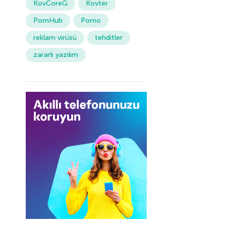
KovCoreG
Kovter
PornHub
Porno
reklam virüsü
tehditler
zararlı yazılım