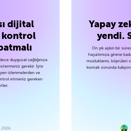
ı dijital
Yapay ze
i kontrol
yendi. 
patmalı
On yılı aşkın bir süre
hayatımıza girene kad
adece duygusal sağlığınıza
musluklarını, köprüleri 
östermeniz gerekir. İşte
kısmak zorunda kalıyor
eyen izlenmelerden ve
ontrol etmeniz gereken
tler.
 2026