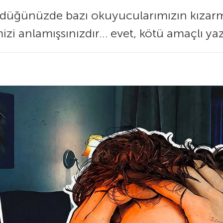
rdüğünüzde bazı okuyucularımızın kızar
zi anlamışsınızdır… evet, kötü amaçlı ya