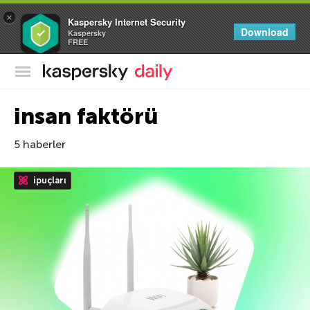
×
Kaspersky Internet Security
Download
Kaspersky
FREE
Kaspersky Resmi Blogu
insan faktörü
5 haberler
ipuçları