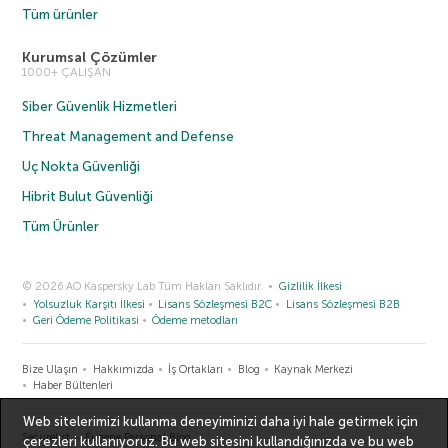
Tüm ürünler
Kurumsal Çözümler
1000+ ÇALIŞAN
Siber Güvenlik Hizmetleri
Threat Management and Defense
Uç Nokta Güvenliği
Hibrit Bulut Güvenliği
Tüm Ürünler
© 2026 AO Kaspersky Lab Tüm Hakları Saklıdır.
Gizlilik İlkesi
Yolsuzluk Karşıtı İlkesi
Lisans Sözleşmesi B2C
Lisans Sözleşmesi B2B
Geri Ödeme Politikasi
Ödeme metodları
Bize Ulaşın
Hakkımızda
İş Ortakları
Blog
Kaynak Merkezi
Haber Bültenleri
Web sitelerimizi kullanma deneyiminizi daha iyi hale getirmek için
Securelist
Eugene Personal Blog
çerezleri kullanıyoruz. Bu web sitesini kullandığınızda ve bu web