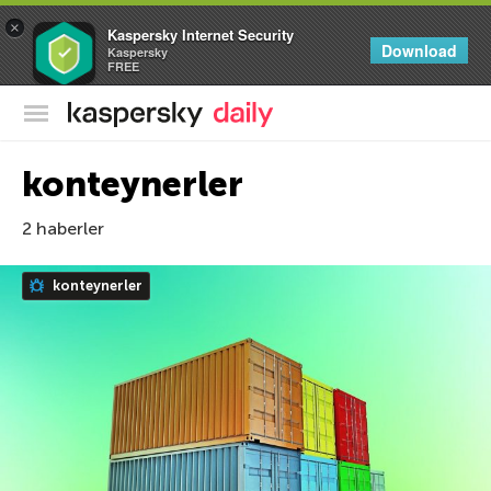
×
Kaspersky Internet Security
Download
Kaspersky
FREE
Kaspersky Resmi Blogu
konteynerler
2 haberler
konteynerler