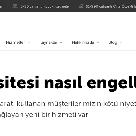
eri
5-50 çalışanlı Küçük İşletmeler
51-999 çalışanlı Orta Ölçekli İ
ogu
Hizmetler
Kaynaklar
Hakkımızda
Blog
sitesi nasıl engel
aratı kullanan müşterilerimizin kötü niyetli
ağlayan yeni bir hizmeti var.