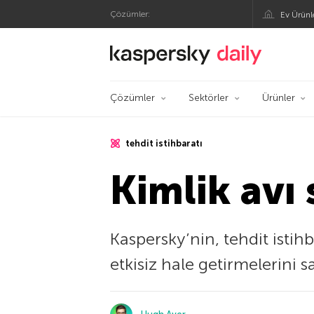
Çözümler:
Ev Ürünl
Kaspersky Resmi Bl
Çözümler
Sektörler
Ürünler
tehdit istihbaratı
Kimlik avı 
Kaspersky’nin, tehdit istihb
etkisiz hale getirmelerini s