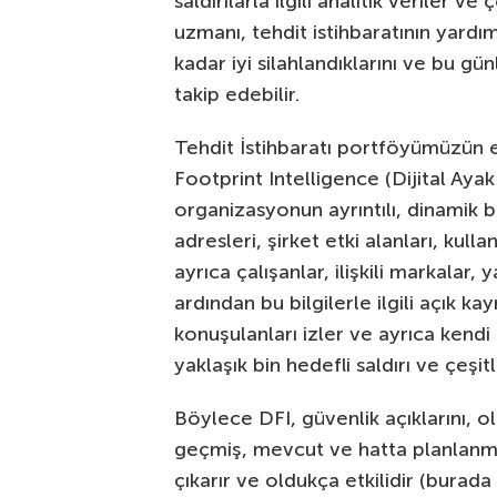
saldırılarla ilgili analitik veriler ve
uzmanı, tehdit istihbaratının yardım
kadar iyi silahlandıklarını ve bu gün
takip edebilir.
Tehdit İstihbaratı portföyümüzün en
Footprint Intelligence (Dijital Ayak 
organizasyonun ayrıntılı, dinamik bir
adresleri, şirket etki alanları, kull
ayrıca çalışanlar, ilişkili markalar,
ardından bu bilgilerle ilgili açık k
konuşulanları izler ve ayrıca kendi
yaklaşık bin hedefli saldırı ve çeşit
Böylece DFI, güvenlik açıklarını, olas
geçmiş, mevcut ve hatta planlanmış 
çıkarır ve oldukça etkilidir (burada