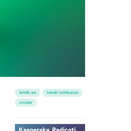
kimlik avı
tehdit istihbaratı
ürünler