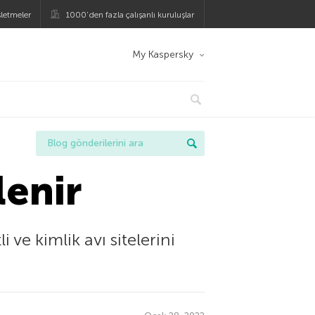
şletmeler
1000’den fazla çalışanlı kuruluşlar
My Kaspersky
lenir
 ve kimlik avı sitelerini