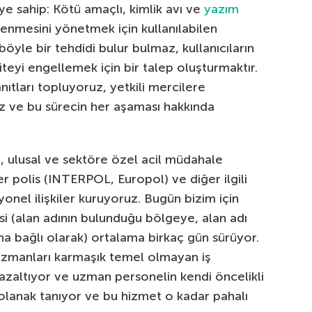
ye sahip: Kötü amaçlı, kimlik avı ve
yazım
lenmesini yönetmek için kullanılabilen
yle bir tehdidi bulur bulmaz, kullanıcıların
iteyi engellemek için bir talep oluşturmaktır.
ıtları topluyoruz, yetkili mercilere
z ve bu sürecin her aşaması hakkında
eri, ulusal ve sektöre özel acil müdahale
ber polis (INTERPOL, Europol) ve diğer ilgili
yonel ilişkiler kuruyoruz. Bugün bizim için
si (alan adının bulunduğu bölgeye, alan adı
na bağlı olarak) ortalama birkaç gün sürüyor.
uzmanları karmaşık temel olmayan iş
i azaltıyor ve uzman personelin kendi öncelikli
olanak tanıyor ve bu hizmet o kadar pahalı