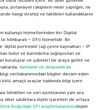
 çok daha fazlasını içerir. Bir siber güvenlik
ıyla, potansiyel rakiplerin neler yaptığını, ne
lerde hangi strateji ve taktikleri kullandıklarını
 kullanışlı hizmetlerinden biri Digital
İzi İstihbaratı – DFI) hizmetidir. Bir
 ‘dijital portresini’ (ağ çevre kaynakları – IP
anılan bulut ve barındırma sağlayıcıları ve
 yan kuruluşlar ve şubeler) bir araya getirir ve
aynaklarda,
darkweb ve deepweb’de
 bilgi veritabanımızdaki bilgiler devam eden
li kötü amaçlı araçlar hakkında bilgi içerir.
ı tehditleri ve veri sızıntılarının yanı sıra
siber saldırılara ilişkin işaretleri de ortaya
Orta Doğu’daki DFI araştırmalarımıza
ilişkin