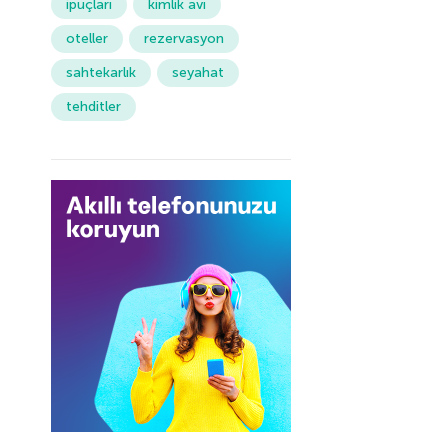
ipuçları
kimlik avı
oteller
rezervasyon
sahtekarlık
seyahat
tehditler