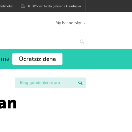
şletmeler
1000’den fazla çalışanlı kuruluşlar
My Kaspersky
ruma
Ücretsiz dene
man