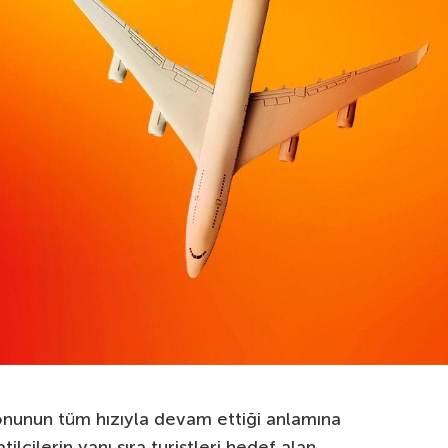
onunun tüm hızıyla devam ettiği anlamına
tilcilerin yanı sıra turistleri hedef alan