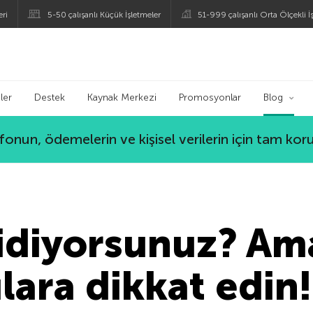
eri
5-50 çalışanlı Küçük İşletmeler
51-999 çalışanlı Orta Ölçekli İ
ogu
ler
Destek
Kaynak Merkezi
Promosyonlar
Blog
lefonun, ödemelerin ve kişisel verilerin için tam ko
gidiyorsunuz? A
lara dikkat edin!