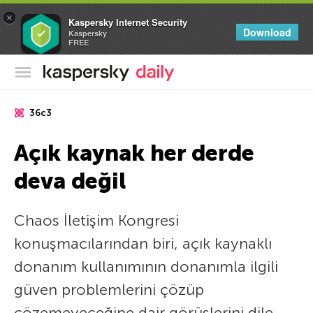
×
Kaspersky Internet Security
Download
Kaspersky
FREE
Kaspersky Resmi Blogu
36c3
Açık kaynak her derde
deva değil
Chaos İletişim Kongresi
konuşmacılarından biri, açık kaynaklı
donanım kullanımının donanımla ilgili
güven problemlerini çözüp
çözemeyeceğine dair görüşlerini dile