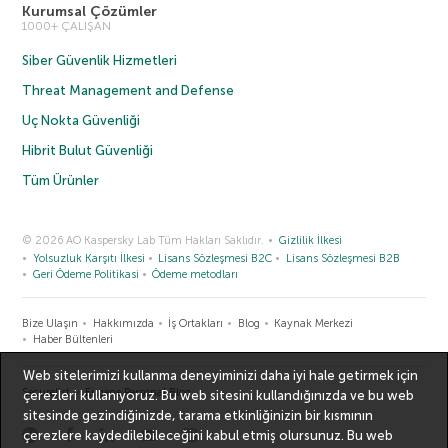
Kurumsal Çözümler
1000+ ÇALIŞAN
Siber Güvenlik Hizmetleri
Threat Management and Defense
Uç Nokta Güvenliği
Hibrit Bulut Güvenliği
Tüm Ürünler
© 2026 AO Kaspersky Lab Tüm Hakları Saklıdır.
Gizlilik İlkesi
Yolsuzluk Karşıtı İlkesi
Lisans Sözleşmesi B2C
Lisans Sözleşmesi B2B
Geri Ödeme Politikasi
Ödeme metodları
Bize Ulaşın
Hakkımızda
İş Ortakları
Blog
Kaynak Merkezi
Haber Bültenleri
Web sitelerimizi kullanma deneyiminizi daha iyi hale getirmek için
Securelist
Eugene Personal Blog
çerezleri kullanıyoruz. Bu web sitesini kullandığınızda ve bu web
sitesinde gezindiğinizde, tarama etkinliğinizin bir kısmının
çerezlere kaydedilebileceğini kabul etmiş olursunuz. Bu web