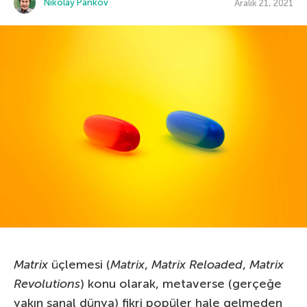
Nikolay Pankov
Aralık 21, 2021
Matrix
üçlemesi (
Matrix
,
Matrix
Reloaded
,
Matrix
Revolutions
) konu olarak, metaverse (gerçeğe
yakın sanal dünya) fikri popüler hale gelmeden