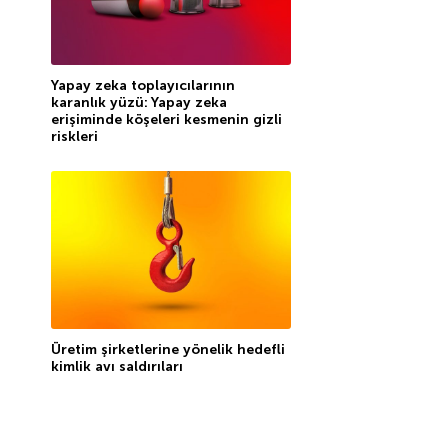
Yapay zeka toplayıcılarının
karanlık yüzü: Yapay zeka
erişiminde köşeleri kesmenin gizli
riskleri
Üretim şirketlerine yönelik hedefli
kimlik avı saldırıları