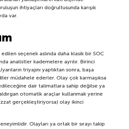
uruluşun ihtiyaçları doğrultusunda karışık
yda var.
şım
h edilen seçenek aslında daha klasik bir SOC
da analistler kademelere ayrılır. Birinci
yarıların triyajını yaptıktan sonra, başa
ndiler müdahele ederler. Olay çok karmaşıksa
dileceğine dair talimatlara sahip değilse ya
saldırgan otomatik araçlar kullanmak yerine
zat gerçekleştiriyorsa) olay ikinci
eyimlidir. Olayları ya ortak bir sırayı takip