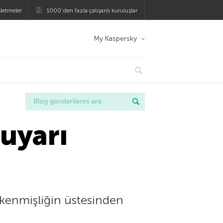
şletmeler
1000’den fazla çalışanlı kuruluşlar
My Kaspersky
uyarı
ükenmişliğin üstesinden