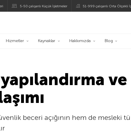
eri
5-50 çalışanlı Küçük İşletmeler
51-999 çalışanlı Orta Ölçekli İ
ogu
Hizmetler
Kaynaklar
Hakkımızda
Blog
yapılandırma ve 
laşımı
üvenlik beceri açığının hem de mesleki t
ır