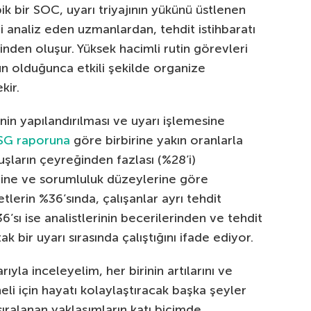
k bir SOC, uyarı triyajının yükünü üstlenen
ri analiz eden uzmanlardan, tehdit istihbaratı
nden oluşur. Yüksek hacimli rutin görevleri
ün olduğunca etkili şekilde organize
kir.
in yapılandırılması ve uyarı işlemesine
SG raporuna
göre birbirine yakın oranlarla
şların çeyreğinden fazlası (%28’i)
erine ve sorumluluk düzeylerine göre
tlerin %36’sında, çalışanlar ayrı tehdit
’sı ise analistlerinin becerilerinden ve tehdit
 bir uyarı sırasında çalıştığını ifade ediyor.
rıyla inceleyelim, her birinin artılarını ve
eli için hayatı kolaylaştıracak başka şeyler
ıralanan yaklaşımların katı biçimde