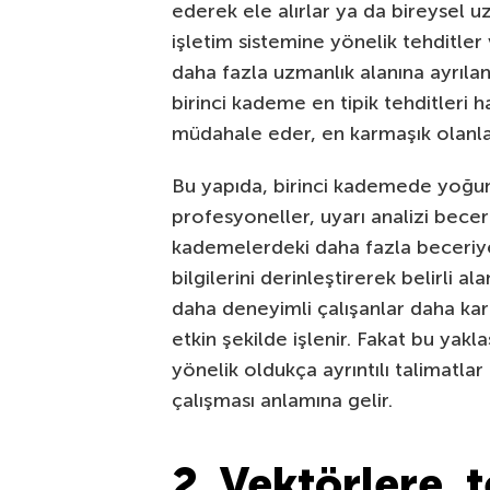
ederek ele alırlar ya da bireysel u
işletim sistemine yönelik tehditler v
daha fazla uzmanlık alanına ayrıla
birinci kademe en tipik tehditleri 
müdahale eder, en karmaşık olanla
Bu yapıda, birinci kademede yoğun b
profesyoneller, uyarı analizi beceril
kademelerdeki daha fazla beceriye 
bilgilerini derinleştirerek belirli 
daha deneyimli çalışanlar daha karm
etkin şekilde işlenir. Fakat bu yakl
yönelik oldukça ayrıntılı talimatlar 
çalışması anlamına gelir.
2. Vektörlere, 