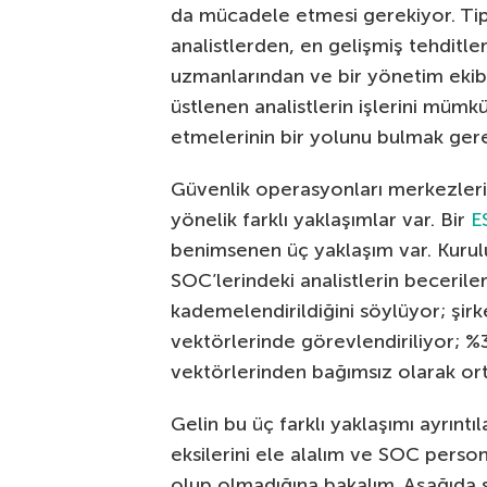
da mücadele etmesi gerekiyor. Tipi
analistlerden, en gelişmiş tehditle
uzmanlarından ve bir yönetim ekibi
üstlenen analistlerin işlerini mümk
etmelerinin bir yolunu bulmak gere
Güvenlik operasyonları merkezlerin
yönelik farklı yaklaşımlar var. Bir
E
benimsenen üç yaklaşım var. Kurulu
SOC’lerindeki analistlerin beceril
kademelendirildiğini söylüyor; şirke
vektörlerinde görevlendiriliyor; %36
vektörlerinden bağımsız olarak ortak
Gelin bu üç farklı yaklaşımı ayrıntıla
eksilerini ele alalım ve SOC person
olup olmadığına bakalım. Aşağıda s