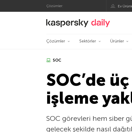
Çözümler:
Ev Ürünl
Kaspersky Resmi Bl
Çözümler
Sektörler
Ürünler
SOC
SOC’de üç 
işleme yak
SOC görevleri hem siber g
gelecek şekilde nasıl dağıtıl