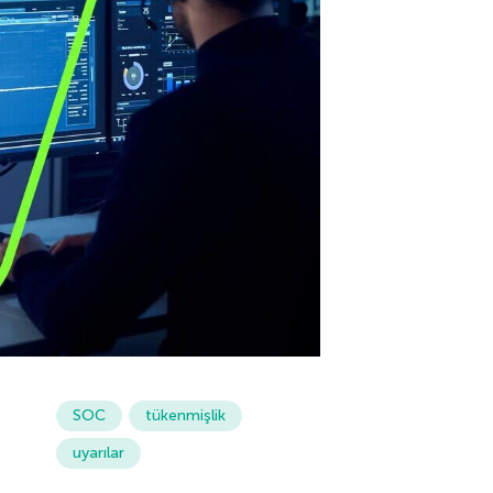
SOC
tükenmişlik
uyarılar