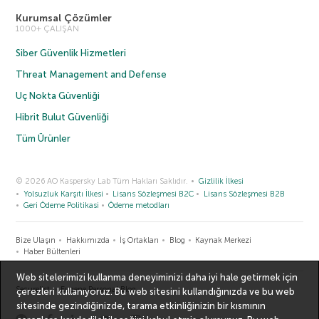
Kurumsal Çözümler
1000+ ÇALIŞAN
Siber Güvenlik Hizmetleri
Threat Management and Defense
Uç Nokta Güvenliği
Hibrit Bulut Güvenliği
Tüm Ürünler
© 2026 AO Kaspersky Lab Tüm Hakları Saklıdır.
Gizlilik İlkesi
Yolsuzluk Karşıtı İlkesi
Lisans Sözleşmesi B2C
Lisans Sözleşmesi B2B
Geri Ödeme Politikasi
Ödeme metodları
Bize Ulaşın
Hakkımızda
İş Ortakları
Blog
Kaynak Merkezi
Haber Bültenleri
Web sitelerimizi kullanma deneyiminizi daha iyi hale getirmek için
Securelist
Eugene Personal Blog
çerezleri kullanıyoruz. Bu web sitesini kullandığınızda ve bu web
sitesinde gezindiğinizde, tarama etkinliğinizin bir kısmının