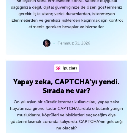
Bir ilişkinin sona ermesinden sonra, sadece duygusal
sağlığınıza değil, dijital güvenliğinize de özen göstermeniz
gerekir. İşte utanç verici durumlardan, istenmeyen
izlenmelerden ve gereksiz risklerden kaçınmak için kontrol
etmeniz gereken hesaplar ve hizmetler.
Temmuz 31, 2026
İpuçları
Yapay zeka, CAPTCHA’yı yendi.
Sırada ne var?
On yılı aşkın bir süredir internet kullanıcıları, yapay zeka
hayatımıza girene kadar CAPTCHA’lardaki o bulanık yangın
musluklarını, köprüleri ve bisikletleri seçeceğim diye
gözlerini kısmak zorunda kalıyordu. CAPTCHA’nın geleceği
ne olacak?