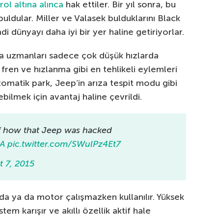
ol altına alınca
hak ettiler. Bir yıl sonra, bu
ı buldular. Miller ve Valasek bulduklarını Black
i dünyayı daha iyi bir yer haline getiriyorlar.
a uzmanları sadece çok düşük hızlarda
fren ve hızlanma gibi en tehlikeli eylemleri
tomatik park, Jeep’in arıza tespit modu gibi
rebilmek için avantaj haline çevrildi.
of how that Jeep was hacked
A
pic.twitter.com/SWulPz4Et7
 7, 2015
da ya da motor çalışmazken kullanılır. Yüksek
tem karışır ve akıllı özellik aktif hale