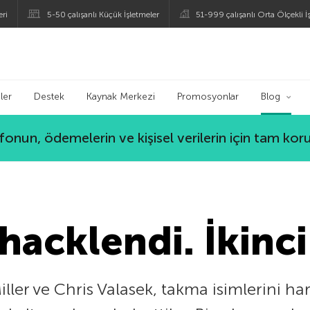
eri
5-50 çalışanlı Küçük İşletmeler
51-999 çalışanlı Orta Ölçekli İ
ogu
ler
Destek
Kaynak Merkezi
Promosyonlar
Blog
lefonun, ödemelerin ve kişisel verilerin için tam ko
hacklendi. İkinci
iller ve Chris Valasek, takma isimlerini ha