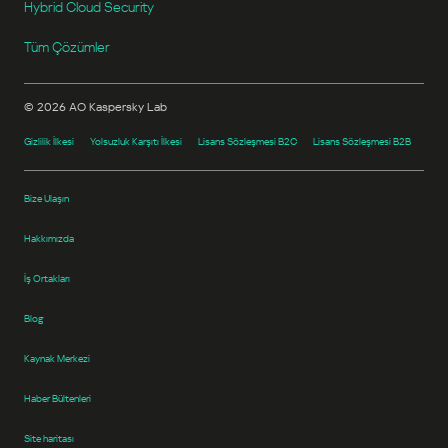
Hybrid Cloud Security
Tüm Çözümler
©
2026
AO Kaspersky Lab
Gizlilik İlkesi
Yolsuzluk Karşıtı İlkesi
Lisans Sözleşmesi B2C
Lisans Sözleşmesi B2B
Bize Ulaşın
Hakkımızda
İş Ortakları
Blog
Kaynak Merkezi
Haber Bültenleri
Site haritası