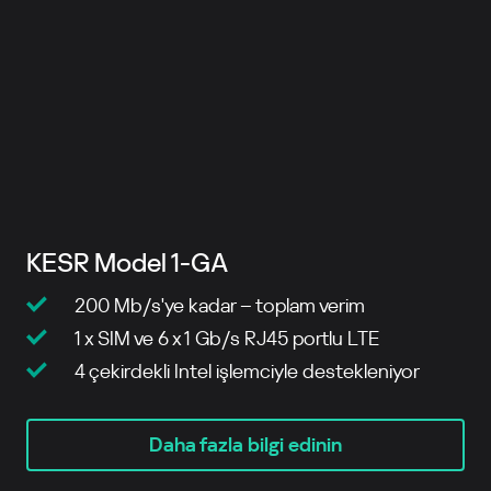
KESR Model 1-GA
200 Mb/s'ye kadar – toplam verim
1 x SIM ve 6 x 1 Gb/s RJ45 portlu LTE
4 çekirdekli Intel işlemciyle destekleniyor
Daha fazla bilgi edinin