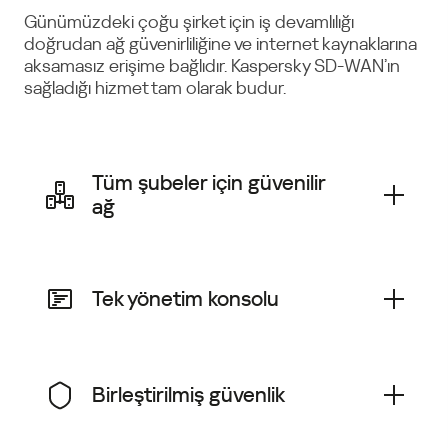
Günümüzdeki çoğu şirket için iş devamlılığı
doğrudan ağ güvenirliliğine ve internet kaynaklarına
aksamasız erişime bağlıdır. Kaspersky SD-WAN’ın
sağladığı hizmet tam olarak budur.
Tüm şubeler için güvenilir
ağ
Kullanımdan en iyi şekilde yararlanmanın ve yeni
bir konuma dakikalar içinde bağlanmanın yanı
Tek yönetim konsolu
sıra bağlantı işletme maliyetlerini de optimize
edin.
CPE yapılandırması yapın, trafik filtreleme
kuralları ve güvenlik ilkeleri belirleyin, hizmetler
Birleştirilmiş güvenlik
için SLA’leri tanımlayın, sanal ağ işlevlerini
çalıştırmak için kullanışlı grafik kurucuyu
kullanın ve altyapınızın tüm durumuna