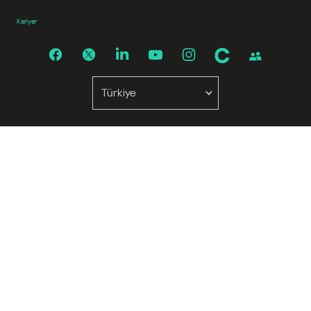
Kariyer
Türkiye
Kuzey ve Güney Amerika
América Latina
Brasil
United States
Canada - English
Canada - Français
Afrika