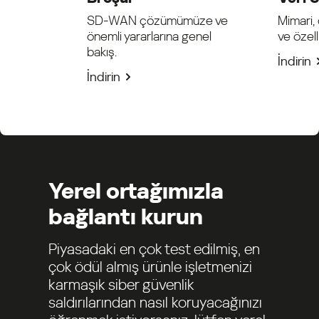
SD-WAN çözümümüze ve
Mimari,
önemli yararlarına genel
ve özell
bakış.
İndirin
İndirin
Yerel ortağımızla
bağlantı kurun
Piyasadaki en çok test edilmiş, en
çok ödül almış ürünle işletmenizi
karmaşık siber güvenlik
saldırılarından nasıl koruyacağınızı