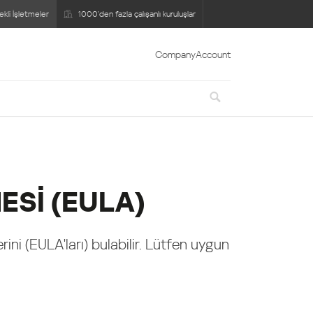
ekli İşletmeler
1000'den fazla çalışanlı kuruluşlar
 Ölçekli İşletmeler
1000'den fazla çalışanlı kuruluşlar
CompanyAccount
ESİ (EULA)
rini (EULA'ları) bulabilir. Lütfen uygun