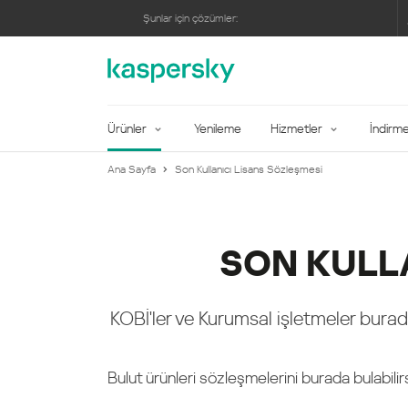
Şunlar için çözümler:
Şunlar için çözümler:
Daha fazla bi̇lgi̇
/
Ücretsiz deneme
EDR ve MDR ile gelişmiş seviyede güvenlik
Kaspersky Optimum Security
Daha fazla bi̇lgi̇
/
Ücretsiz deneme
Sanallaştırma ve Herkese Açık Bulut Güvenliği
Hybrid Cloud Security
Daha fazla bilgi
Karma ortamlar için koruma
Daha fazla bi̇lgi̇
Endpoint Security for Business
Security exper
Profession
Ürünler
Yenileme
Hizmetler
İndirme
Daha fazla bi̇lgi̇
/
Ücretsiz deneme
Daha fazla bi̇lgi̇
İş birliği hizmetleri koruması
Premium supp
Security for Microsoft Office 365
Maintenan
Daha fazla bi̇lgi̇
/
Ücretsiz deneme
Daha fazla bi̇lgi̇
Web tarayıcısı ile kolay koruma
Automated Se
Endpoint Security Cloud
Security 
Ana Sayfa
Son Kullanıcı Lisans Sözleşmesi
SON KULLA
KOBİ'ler ve Kurumsal işletmeler burada,
Bulut ürünleri sözleşmelerini burada bulabilirs