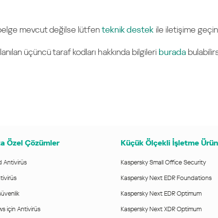
 belge mevcut değilse lütfen
teknik destek
ile iletişime geçin
lanılan üçüncü taraf kodları hakkında bilgileri
burada
bulabilirs
a Özel Çözümler
Küçük Ölçekli İşletme Ürün
 Antivirüs
Kaspersky Small Office Security
ivirüs
Kaspersky Next EDR Foundations
üvenlik
Kaspersky Next EDR Optimum
 için Antivirüs
Kaspersky Next XDR Optimum